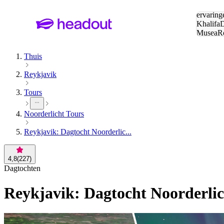
Zoeken:
ervaring
Khalifa
D
Musea
R
en stede
Thuis
Reykjavik
Tours
Noorderlicht Tours
Reykjavik: Dagtocht Noorderlic...
4,8
(
227
)
Dagtochten
Reykjavik: Dagtocht Noorderli