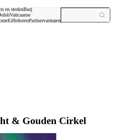
en en steden
Burj
ubái
Vaticaanse
ome
Eiffeltoren
Parijs
ervaringen
n
cht & Gouden Cirkel