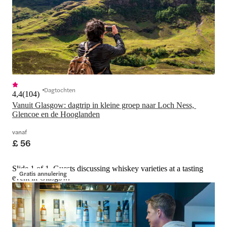
Dagtochten
4,4
(
104
)
Vanuit Glasgow: dagtrip in kleine groep naar Loch Ness, 
Glencoe en de Hooglanden
vanaf
£ 56
Slide 1 of 1, Guests discussing whiskey varieties at a tasting
Gratis annulering
event in Glasgow.