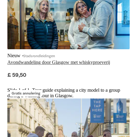
Nieuw
Stadsrondleidingen
Avondwandeling door Glasgow met whiskyproeverij
£ 59,50
Slide 1 of 1, Tour guide explaining a city model to a group
Gratis annulering
during a walking tour in Glasgow.