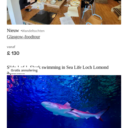
Nieuw
Wandeltochten
Glasgow-foodtour
vanaf
£ 130
Slide 1 of 1, Shark swimming in Sea Life Loch Lomond
Gratis annulering
aquarium.