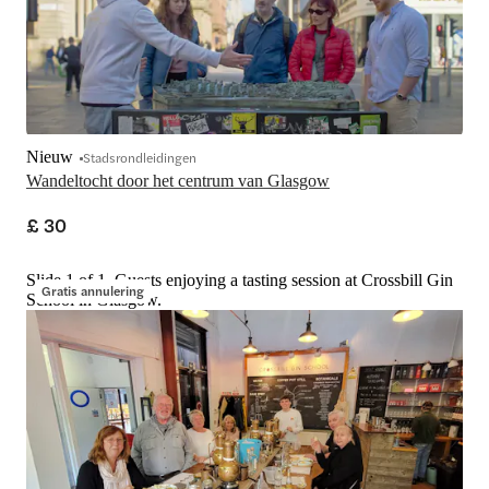
Nieuw
Stadsrondleidingen
Wandeltocht door het centrum van Glasgow
£ 30
Slide 1 of 1, Guests enjoying a tasting session at Crossbill Gin
Gratis annulering
School in Glasgow.