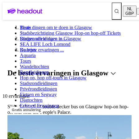
NL
GBP
Beste dingen om te doen in Glasgow
Thuis
Stadsbezichtiging Glasgow Hop-on hop-off Tickets
Stadsrondleidingen in Glasgow
Dingen om te doen in...
SEA LIFE Loch Lomond
Kaartjes
De beste ervaringen ...
Aquaria
Tours
Wandeltochten
De beste ervaringen in Glasgow
Rondleidingen
Hop on, hop off-tours in Glasgow
Stadsrondleidingen
Privérondleidingen
Fietsen en Segway
10 ervaringen
Dagtochten
Erfgoed Ervaringen
Slide 1 of 1, Red double-decker bus on Glasgow hop-on hop-
Gratis annulering
off tour near the People's Palace.