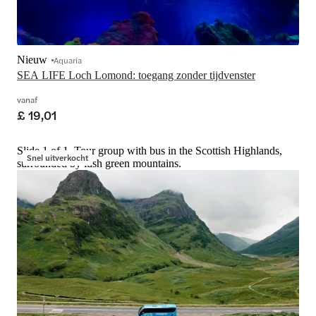
Nieuw
Aquaria
SEA LIFE Loch Lomond: toegang zonder tijdvenster
vanaf
£ 19,01
Slide 1 of 1, Tour group with bus in the Scottish Highlands,
Snel uitverkocht
surrounded by lush green mountains.