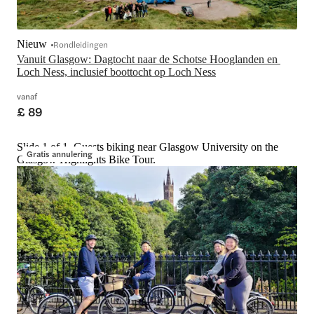
Nieuw
Rondleidingen
Vanuit Glasgow: Dagtocht naar de Schotse Hooglanden en 
Loch Ness, inclusief boottocht op Loch Ness
vanaf
£ 89
Slide 1 of 1, Guests biking near Glasgow University on the
Gratis annulering
Glasgow Highlights Bike Tour.