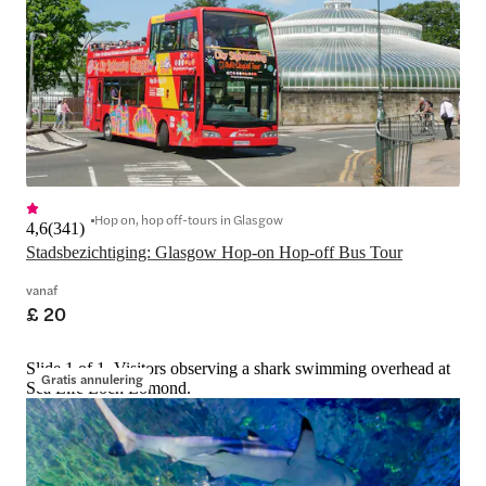
Hop on, hop off-tours in Glasgow
4,6
(
341
)
Stadsbezichtiging: Glasgow Hop-on Hop-off Bus Tour
vanaf
£ 20
Slide 1 of 1, Visitors observing a shark swimming overhead at
Gratis annulering
Sea Life Loch Lomond.