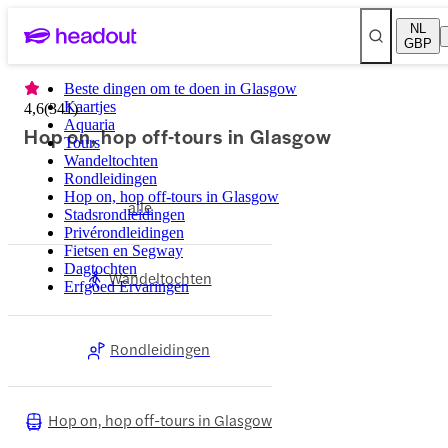
NL
GBP
Beste dingen om te doen in Glasgow
Kaartjes
4,6
(
341
)
Aquaria
Hop on, hop off-tours in Glasgow
Tours
Wandeltochten
Rondleidingen
Hop on, hop off-tours in Glasgow
alle
Stadsrondleidingen
Privérondleidingen
Fietsen en Segway
Dagtochten
Wandeltochten
Erfgoed Ervaringen
Rondleidingen
Hop on, hop off-tours in Glasgow