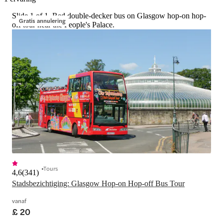
Slide 1 of 1, Red double-decker bus on Glasgow hop-on hop-
Gratis annulering
off tour near the People's Palace.
Tours
4,6
(
341
)
Stadsbezichtiging: Glasgow Hop-on Hop-off Bus Tour
vanaf
£ 20