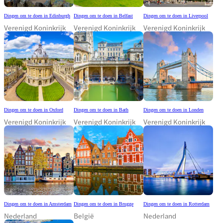
Dingen om te doen in Edinburgh
Dingen om te doen in Belfast
Dingen om te doen in Liverpool
Verenigd Koninkrijk
Verenigd Koninkrijk
Verenigd Koninkrijk
Dingen om te doen in Oxford
Dingen om te doen in Bath
Dingen om te doen in Londen
Verenigd Koninkrijk
Verenigd Koninkrijk
Verenigd Koninkrijk
Dingen om te doen in Amsterdam
Dingen om te doen in Brugge
Dingen om te doen in Rotterdam
Nederland
België
Nederland