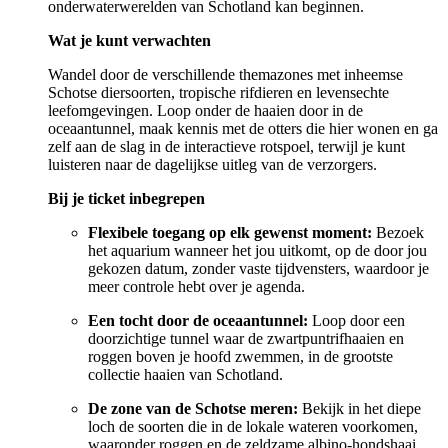
onderwaterwerelden van Schotland kan beginnen.
Wat je kunt verwachten
Wandel door de verschillende themazones met inheemse
Schotse diersoorten, tropische rifdieren en levensechte
leefomgevingen. Loop onder de haaien door in de
oceaantunnel, maak kennis met de otters die hier wonen en ga
zelf aan de slag in de interactieve rotspoel, terwijl je kunt
luisteren naar de dagelijkse uitleg van de verzorgers.
Bij je ticket inbegrepen
Flexibele toegang op elk gewenst moment:
Bezoek
het aquarium wanneer het jou uitkomt, op de door jou
gekozen datum, zonder vaste tijdvensters, waardoor je
meer controle hebt over je agenda.
Een tocht door de oceaantunnel:
Loop door een
doorzichtige tunnel waar de zwartpuntrifhaaien en
roggen boven je hoofd zwemmen, in de grootste
collectie haaien van Schotland.
De zone van de Schotse meren:
Bekijk in het diepe
loch de soorten die in de lokale wateren voorkomen,
waaronder roggen en de zeldzame albino-hondshaai.