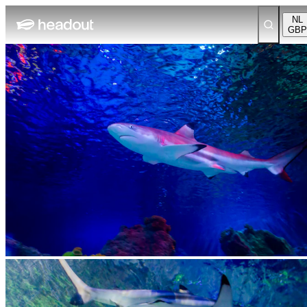
NL
GBP