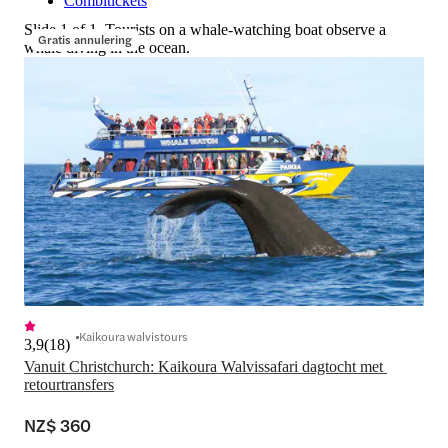
Combitickets
Slide 1 of 1, Tourists on a whale-watching boat observe a
Gratis annulering
whale diving in the ocean.
Kaikoura walvistours
3,9
(
18
)
Vanuit Christchurch: Kaikoura Walvissafari dagtocht met 
retourtransfers
NZ$ 360