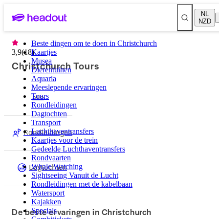
NL
NZD
Beste dingen om te doen in Christchurch
3,9
(
18
Kaartjes
)
Musea
Christchurch Tours
Dierentuinen
Aquaria
Meeslepende ervaringen
Tours
alle
Rondleidingen
Dagtochten
Transport
Rondleidingen
Luchthaventransfers
Kaartjes voor de trein
Gedeelde Luchthaventransfers
Rondvaarten
Dagtochten
Whale Watching
Sightseeing Vanuit de Lucht
Rondleidingen met de kabelbaan
Watersport
Kajakken
De beste ervaringen in Christchurch
Specials