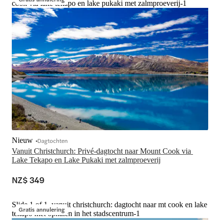
cook via lake tekapo en lake pukaki met zalmproeverij-1
Nieuw
Dagtochten
Vanuit Christchurch: Privé-dagtocht naar Mount Cook via 
Lake Tekapo en Lake Pukaki met zalmproeverij
NZ$ 349
Slide 1 of 1, vanuit christchurch: dagtocht naar mt cook en lake
Gratis annulering
tekapo met ophalen in het stadscentrum-1