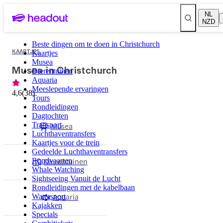
NL
NZD
Beste dingen om te doen in Christchurch
KAARTJES
Kaartjes
Musea
Musea in Christchurch
Dierentuinen
Aquaria
Meeslepende ervaringen
4,6
(
38
)
Tours
Rondleidingen
Dagtochten
Transport
Musea
Luchthaventransfers
Kaartjes voor de trein
Gedeelde Luchthaventransfers
Dierentuinen
Rondvaarten
Whale Watching
Sightseeing Vanuit de Lucht
Rondleidingen met de kabelbaan
Aquaria
Watersport
Kajakken
Specials