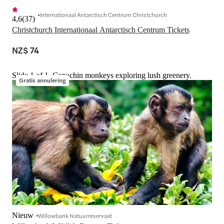
Internationaal Antarctisch Centrum Christchurch
4,6
(
37
)
Christchurch Internationaal Antarctisch Centrum Tickets
NZ$ 74
Slide 1 of 1, Capuchin monkeys exploring lush greenery.
Gratis annulering
Nieuw
Willowbank Natuurreservaat