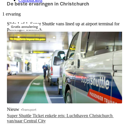
Combitickets
De beste ervaringen in Christchurch
1 ervaring
Slide 1 of 1, Super Shuttle vans lined up at airport terminal for
Gratis annulering
passenger transfers.
Nieuw
Transport
Super Shuttle Ticket enkele reis: Luchthaven Christchurch 
van/naar Central City