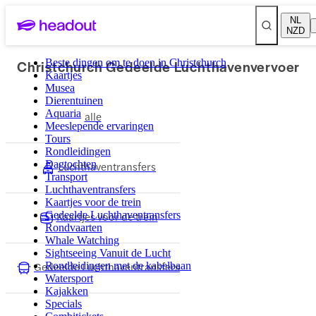
NL
NZD
Christchurch Gedeelde Luchthavenvervoer
Beste dingen om te doen in Christchurch
Kaartjes
Musea
Dierentuinen
Aquaria
alle
Meeslepende ervaringen
Tours
Rondleidingen
Dagtochten
Luchthaventransfers
Transport
Luchthaventransfers
Kaartjes voor de trein
Gedeelde Luchthaventransfers
Kaartjes voor de trein
Rondvaarten
Whale Watching
Sightseeing Vanuit de Lucht
Gedeelde Luchthaventransfers
Rondleidingen met de kabelbaan
Watersport
Kajakken
Specials