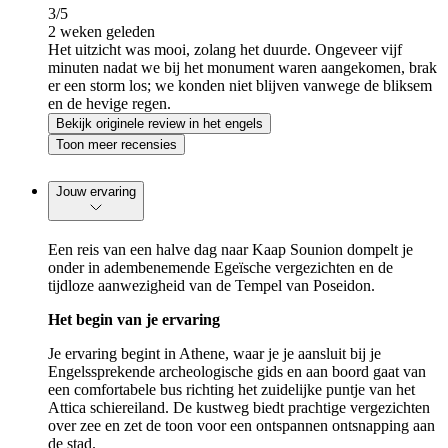
3
/5
2 weken geleden
Het uitzicht was mooi, zolang het duurde. Ongeveer vijf
minuten nadat we bij het monument waren aangekomen, brak
er een storm los; we konden niet blijven vanwege de bliksem
en de hevige regen.
Bekijk originele review in het engels
Toon meer recensies
Jouw ervaring
Een reis van een halve dag naar Kaap Sounion dompelt je
onder in adembenemende Egeïsche vergezichten en de
tijdloze aanwezigheid van de Tempel van Poseidon.
Het begin van je ervaring
Je ervaring begint in Athene, waar je je aansluit bij je
Engelssprekende archeologische gids en aan boord gaat van
een comfortabele bus richting het zuidelijke puntje van het
Attica schiereiland. De kustweg biedt prachtige vergezichten
over zee en zet de toon voor een ontspannen ontsnapping aan
de stad.