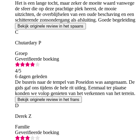
Het is een lange tocht, maar zeker de moeite waard vanwege
de sfeer die op deze prachtige plek heerst, de mooie
uitzichten, de overblijfselen van een oude beschaving en een
schitterende zonsondergang als afsluiting. Goede begeleiding
door de gids.
Bekijk originele review in het spaans
C
Chutardary P
Groep
Geverifieerde boeking
4
/5
6 dagen geleden
De busreis naar de tempel van Poseidon was aangenaam. De
gids gaf ons tijdens de hele rit uitleg. Eenmaal ter plaatse
konden we volop genieten van het verkennen van het terrein.
Bekijk originele review in het frans
D
Derek Z
Familie
Geverifieerde boeking