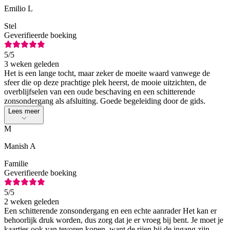
Emilio L
Stel
Geverifieerde boeking
5
/5
3 weken geleden
Het is een lange tocht, maar zeker de moeite waard vanwege de
sfeer die op deze prachtige plek heerst, de mooie uitzichten, de
overblijfselen van een oude beschaving en een schitterende
zonsondergang als afsluiting. Goede begeleiding door de gids.
Lees meer
M
Manish A
Familie
Geverifieerde boeking
5
/5
2 weken geleden
Een schitterende zonsondergang en een echte aanrader Het kan er
behoorlijk druk worden, dus zorg dat je er vroeg bij bent. Je moet je
kaartjes ook van tevoren kopen, want de rijen bij de ingang zijn