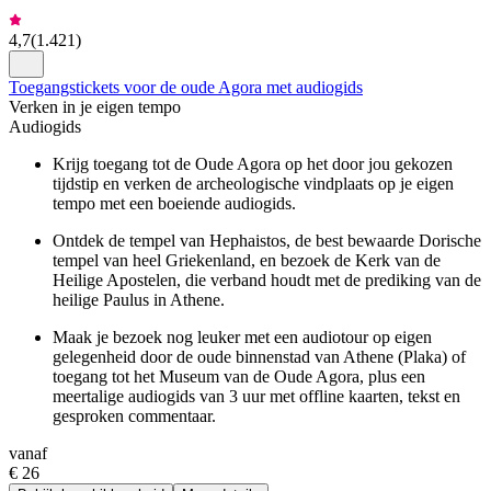
4,7
(
1.421
)
Toegangstickets voor de oude Agora met audiogids
Verken in je eigen tempo
Audiogids
Krijg toegang tot de Oude Agora op het door jou gekozen
tijdstip en verken de archeologische vindplaats op je eigen
tempo met een boeiende audiogids.
Ontdek de tempel van Hephaistos, de best bewaarde Dorische
tempel van heel Griekenland, en bezoek de Kerk van de
Heilige Apostelen, die verband houdt met de prediking van de
heilige Paulus in Athene.
Maak je bezoek nog leuker met een audiotour op eigen
gelegenheid door de oude binnenstad van Athene (Plaka) of
toegang tot het Museum van de Oude Agora, plus een
meertalige audiogids van 3 uur met offline kaarten, tekst en
gesproken commentaar.
vanaf
€ 26