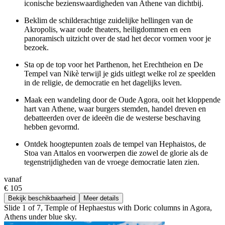
iconische bezienswaardigheden van Athene van dichtbij.
Beklim de schilderachtige zuidelijke hellingen van de
Akropolis, waar oude theaters, heiligdommen en een
panoramisch uitzicht over de stad het decor vormen voor je
bezoek.
Sta op de top voor het Parthenon, het Erechtheion en De
Tempel van Nikè terwijl je gids uitlegt welke rol ze speelden
in de religie, de democratie en het dagelijks leven.
Maak een wandeling door de Oude Agora, ooit het kloppende
hart van Athene, waar burgers stemden, handel dreven en
debatteerden over de ideeën die de westerse beschaving
hebben gevormd.
Ontdek hoogtepunten zoals de tempel van Hephaistos, de
Stoa van Attalos en voorwerpen die zowel de glorie als de
tegenstrijdigheden van de vroege democratie laten zien.
vanaf
€ 105
Bekijk beschikbaarheid
Meer details
Slide 1 of 7, Temple of Hephaestus with Doric columns in Agora,
Athens under blue sky.