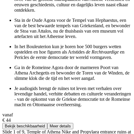
eeuwen geschiedenis, cultuur en dagelijks leven naast elkaar
ontdekken.
Sta in de Oude Agora voor de Tempel van Hephaestus, een
van de best bewaarde tempels van Griekenland, en bewonder
de Stoa van Attalos, nu de thuisbasis van een museum vol
artefacten uit het Atheense leven.
In het Bouleuterion kun je horen hoe 500 burgers wetten
opstelden en hoe figuren als Aristides
de Rechtvaardige
en
Pericles de eerste democratie ter wereld vormgaven.
Ga in de Romeinse Agora door de marmeren Poort van
Athena Archegetis en bewonder de Toren van de Winden, de
slimme klok die de tijd en het weer aangaf.
Je audiogids brengt de ruïnes tot leven met verhalen over
levendige handel, verhitte debatten en culturele veranderingen
- van de opkomst van de Griekse democratie tot de Romeinse
macht en Ottomaanse overheersing.
vanaf
€ 44
Bekijk beschikbaarheid
Meer details
Slide 1 of 9, Temple of Athena Nike and Propylaea entrance ruins at