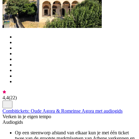
4,4
(
22
)
Combitickets: Oude Agora & Romeinse Agora met audiogids
Verken in je eigen tempo
Audiogids
Op een steenworp afstand van elkaar kun je met één ticket
twee van de grootste marktplaatsen van Athene verkennen en