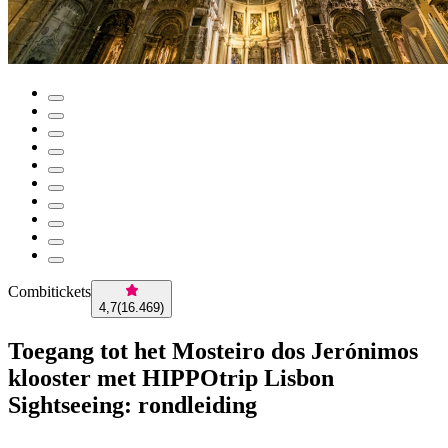
Combitickets
4,7
(
16.469
)
Toegang tot het Mosteiro dos Jerónimos
klooster met HIPPOtrip Lisbon
Sightseeing: rondleiding