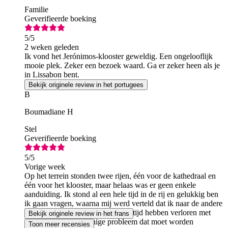
Familie
Geverifieerde boeking
5
/5
2 weken geleden
Ik vond het Jerónimos-klooster geweldig. Een ongelooflijk
mooie plek. Zeker een bezoek waard. Ga er zeker heen als je
in Lissabon bent.
Bekijk originele review in het portugees
B
Boumadiane H
Stel
Geverifieerde boeking
5
/5
Vorige week
Op het terrein stonden twee rijen, één voor de kathedraal en
één voor het klooster, maar helaas was er geen enkele
aanduiding. Ik stond al een hele tijd in de rij en gelukkig ben
ik gaan vragen, waarna mij werd verteld dat ik naar de andere
rij moest gaan, waardoor we veel tijd hebben verloren met
Bekijk originele review in het frans
wachten. Dat is het enige probleem dat moet worden
Toon meer recensies