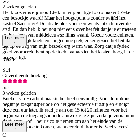
5
/5
2 weken geleden
Het klooster is erg mooi! Je kunt er prachtige foto’s maken! Zeker
een bezoekje waard! Maar het hoogtepunt is zonder twijfel het
kasteel São Jorge! De ideale plek voor een weids uitzicht over de
stad. En dan heb ik het nog niet eens over het feit dat je je er meteen
in de scènes van middeleeuwse films waant. Goede voorzieningen.
Lees meer
Een behoorlijk koele en aangename plek, zeker gezien het feit dat
het op de dag van mijn bezoek erg warm was. Zorg dat je fysiek
M
goed voorbereid bent op de tocht, aangezien het kasteel hoog in de
heuvels ligt.
Max P
Stel
Geverifieerde boeking
5
/5
3 weken geleden
Boeken via Headout maakte het heel eenvoudig. Voor Jerónimos
begint je toegangsperiode op het geselecteerde tijdstip en eindigt
deze een uur later. Ik raad je aan om 15 tot 20 minuten voor het
begin van de toegangsperiode aanwezig te zijn, zodat je vooraan in
de rij staat – of – het risico te nemen om aan het einde van de
Lees meer
toegangsperiode te komen, wanneer de rij korter is. Veel succes!
C