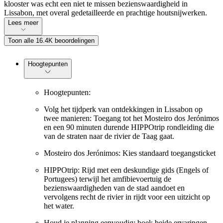
klooster was echt een niet te missen bezienswaardigheid in
Lissabon, met overal gedetailleerde en prachtige houtsnijwerken.
Lees meer
Toon alle 16.4K beoordelingen
Hoogtepunten
Hoogtepunten:
Volg het tijdperk van ontdekkingen in Lissabon op
twee manieren: Toegang tot het Mosteiro dos Jerónimos
en een 90 minuten durende HIPPOtrip rondleiding die
van de straten naar de rivier de Taag gaat.
Mosteiro dos Jerónimos: Kies standaard toegangsticket
HIPPOtrip: Rijd met een deskundige gids (Engels of
Portugees) terwijl het amfibievoertuig de
bezienswaardigheden van de stad aandoet en
vervolgens recht de rivier in rijdt voor een uitzicht op
het water.
Houd je planning eenvoudig: boek beide ervaringen