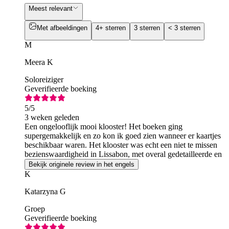
Meest relevant
Met afbeeldingen
4+ sterren
3 sterren
< 3 sterren
M
Meera K
Soloreiziger
Geverifieerde boeking
5
/5
3 weken geleden
Een ongelooflijk mooi klooster! Het boeken ging
supergemakkelijk en zo kon ik goed zien wanneer er kaartjes
beschikbaar waren. Het klooster was echt een niet te missen
bezienswaardigheid in Lissabon, met overal gedetailleerde en
prachtige houtsnijwerken.
Bekijk originele review in het engels
K
Katarzyna G
Groep
Geverifieerde boeking