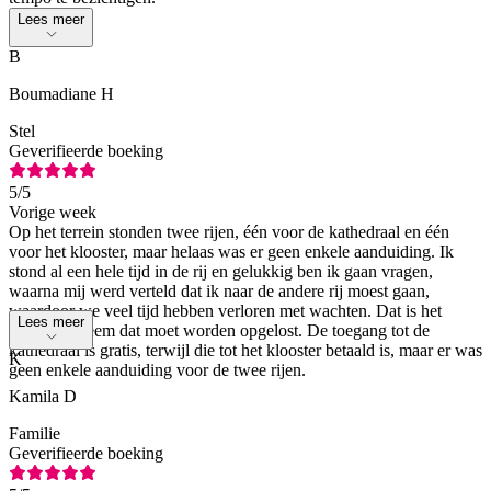
Lees meer
B
Boumadiane H
Stel
Geverifieerde boeking
5
/5
Vorige week
Op het terrein stonden twee rijen, één voor de kathedraal en één
voor het klooster, maar helaas was er geen enkele aanduiding. Ik
stond al een hele tijd in de rij en gelukkig ben ik gaan vragen,
waarna mij werd verteld dat ik naar de andere rij moest gaan,
waardoor we veel tijd hebben verloren met wachten. Dat is het
Lees meer
enige probleem dat moet worden opgelost. De toegang tot de
kathedraal is gratis, terwijl die tot het klooster betaald is, maar er was
K
geen enkele aanduiding voor de twee rijen.
Kamila D
Familie
Geverifieerde boeking