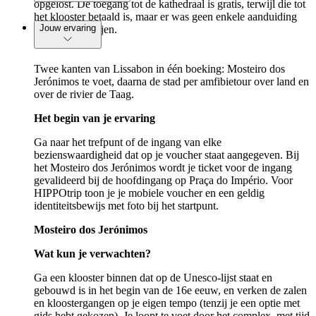
opgelost. De toegang tot de kathedraal is gratis, terwijl die tot
het klooster betaald is, maar er was geen enkele aanduiding
Jouw ervaring
voor de twee rijen.
Twee kanten van Lissabon in één boeking: Mosteiro dos
Jerónimos te voet, daarna de stad per amfibietour over land en
over de rivier de Taag.
Het begin van je ervaring
Ga naar het trefpunt of de ingang van elke
bezienswaardigheid dat op je voucher staat aangegeven. Bij
het Mosteiro dos Jerónimos wordt je ticket voor de ingang
gevalideerd bij de hoofdingang op Praça do Império. Voor
HIPPOtrip toon je je mobiele voucher en een geldig
identiteitsbewijs met foto bij het startpunt.
Mosteiro dos Jerónimos
Wat kun je verwachten?
Ga een klooster binnen dat op de Unesco-lijst staat en
gebouwd is in het begin van de 16e eeuw, en verken de zalen
en kloostergangen op je eigen tempo (tenzij je een optie met
gids hebt gekozen). Je loopt te voet door het complex, met tijd