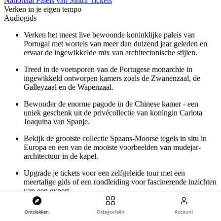
Nationaal Paleis van Sintra Tickets
Verken in je eigen tempo
Audiogids
Verken het meest live bewoonde koninklijke paleis van
Portugal met wortels van meer dan duizend jaar geleden en
ervaar de ingewikkelde mix van architectonische stijlen.
Treed in de voetsporen van de Portugese monarchie in
ingewikkeld ontworpen kamers zoals de Zwanenzaal, de
Galleyzaal en de Wapenzaal.
Bewonder de enorme pagode in de Chinese kamer - een
uniek geschenk uit de privécollectie van koningin Carlota
Joaquina van Spanje.
Bekijk de grootste collectie Spaans-Moorse tegels in situ in
Europa en een van de mooiste voorbeelden van mudejar-
architectuur in de kapel.
Upgrade je tickets voor een zelfgeleide tour met een
meertalige gids of een rondleiding voor fascinerende inzichten
van een expert.
vanaf
Ontdekken
Categorieën
Account
€ 13