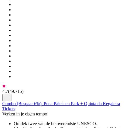
4,7
(
49.715
)
Combo (Bespaar 6%): Pena Paleis en Park + Quinta da Regaleira
Tickets
Verken in je eigen tempo
Ontdek twee van de betoverendste UNESCO-