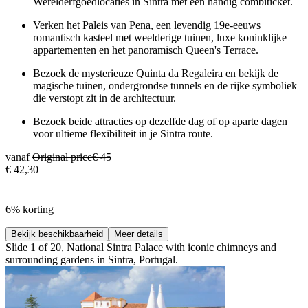
Werelderfgoedlocaties in Sintra met één handig combiticket.
Verken het Paleis van Pena, een levendig 19e-eeuws
romantisch kasteel met weelderige tuinen, luxe koninklijke
appartementen en het panoramisch Queen's Terrace.
Bezoek de mysterieuze Quinta da Regaleira en bekijk de
magische tuinen, ondergrondse tunnels en de rijke symboliek
die verstopt zit in de architectuur.
Bezoek beide attracties op dezelfde dag of op aparte dagen
voor ultieme flexibiliteit in je Sintra route.
vanaf
Original price
€ 45
€ 42,30
6% korting
Bekijk beschikbaarheid
Meer details
Slide 1 of 20, National Sintra Palace with iconic chimneys and
surrounding gardens in Sintra, Portugal.