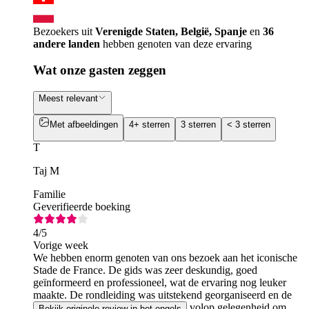
Bezoekers uit
Verenigde Staten, België, Spanje
en
36
andere landen
hebben genoten van deze ervaring
Wat onze gasten zeggen
Meest relevant
Met afbeeldingen
4+ sterren
3 sterren
< 3 sterren
T
Taj M
Familie
Geverifieerde boeking
4
/5
Vorige week
We hebben enorm genoten van ons bezoek aan het iconische
Stade de France. De gids was zeer deskundig, goed
geïnformeerd en professioneel, wat de ervaring nog leuker
maakte. De rondleiding was uitstekend georganiseerd en de
timing was perfect. We hadden ook volop gelegenheid om
Bekijk originele review in het engels