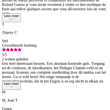
permet de mieux percevoir et comprendre les Internationaux de
Roland Garros je vous invite vivement à visiter ce lieu mythique de
Paris qui relève quelques secrets que vous découvrirez lors de votre
visite
Lees meer
T
Thierry C
Stel
Geverifieerde boeking
5
/5
2 weken geleden
Een heel interessant bezoek. Een absoluut boeiende gids. Toegang
tot de coulissen, de kleedkamers, het Philippe Chatrier-veld en de
perszaal. Kortom, een complete rondleiding door dit mekka van het
tennis. Ga er echt heen! Het enige minpuntje is de
reserveringswebsite, die in het Engels is en erg slecht in elkaar zit.
Lees meer
M
M. Jean T
Groep