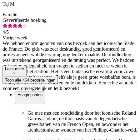
Taj M
Familie
Geverifieerde boeking
4
/5
Vorige week
We hebben enorm genoten van ons bezoek aan het iconische Stade
de France. De gids was zeer deskundig, goed geïnformeerd en
professioneel, wat de ervaring nog leuker maakte. De rondleiding
was uitstekend georganiseerd en de timing was perfect. We hadden
ook volop gelegenheid om vragen te stellen en meer te weten te
Lees meer
komen over het stadion. Het is een fantastische ervaring voor zowel
kinderen als volwassenen. Zelfs als je geen grote voetbalfan bent, is
Toon alle 464 beoordelingen
er nog steeds zoveel te beleven en te ontdekken. Een echte aanrader
voor een onvergetelijk en leuk bezoek!
Hoogtepunten
Ga mee met een rondleiding door het iconische Roland
Garros-stadion, de thuisbasis van de legendarische
gravelbanen van de French Open, en bewonder het
architectonische wonder van het Philippe-Chatrier-veld.