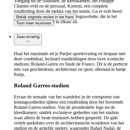
Toegang tot de coulissen, de kleedkamers, het Philippe
Chatrier-veld en de perszaal. Kortom, een complete
rondleiding door dit mekka van het tennis. Ga er echt heen!
Het enige minpuntje is de reserveringswebsite, die in het
Bekijk originele review in het frans
Engels is en erg slecht in elkaar zit.
Toon meer recensies
Jouw ervaring
Haal het maximale uit je Parijse sportervaring en bespaar met
deze combideal, inclusief rondleidingen door twee iconische
stadions: Roland-Garros en Stade de France. Dit is de perfecte
mix van geschiedenis, architectuur en sport, allemaal in hartje
Parijs.
Roland Garros-stadion
Ervaar de sensatie van het wandelen in de voetsporen van
tennisgrootheden tijdens een rondleiding door het beroemde
Roland Garros-stadion. Van de presidentiële loge tot de
kleedkamers: ontdek exclusieve gedeeltes van het stadion
waar alleen de beste tennissers hebben gespeeld. De gids
vertelt anekdotes over de architectonische wonderen van het
stadion en de geliefde spelers, waaronder Rafael Nadal, de