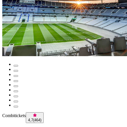
Combitickets
4,7
(
464
)