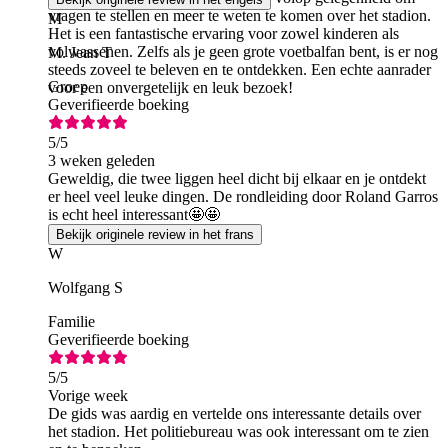
vragen te stellen en meer te weten te komen over het stadion.
M
Het is een fantastische ervaring voor zowel kinderen als
volwassenen. Zelfs als je geen grote voetbalfan bent, is er nog
M. Jean T
steeds zoveel te beleven en te ontdekken. Een echte aanrader
Groep
voor een onvergetelijk en leuk bezoek!
Geverifieerde boeking
5
/5
3 weken geleden
Geweldig, die twee liggen heel dicht bij elkaar en je ontdekt
er heel veel leuke dingen. De rondleiding door Roland Garros
is echt heel interessant🤩🤩
Bekijk originele review in het frans
W
Wolfgang S
Familie
Geverifieerde boeking
5
/5
Vorige week
De gids was aardig en vertelde ons interessante details over
het stadion. Het politiebureau was ook interessant om te zien