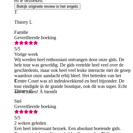
en te bezoeken.
Bekijk originele review in het engels
T
Thierry L
Familie
Geverifieerde boeking
5
/5
Vorige week
Wij werden heel enthousiast ontvangen door onze gids. De
hele tour was geweldig. De gids vertelde heel veel over de
geschiedenis, maar ook heel veel leuke interactie met de groep
waardoor onze aandacht erbij bleef. Het betreden van het
Centre Court was zó indrukwekkend en heel bijzonder. De
T
tour eindigde in de grande boutique, ook dit was super. Echt
Thierry C
aan te raden! À bientôt
Stel
Geverifieerde boeking
5
/5
2 weken geleden
Een heel interessant bezoek. Een absoluut boeiende gids.