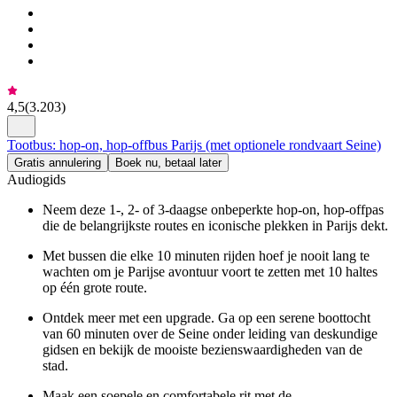
4,5
(
3.203
)
Tootbus: hop-on, hop-offbus Parijs (met optionele rondvaart Seine)
Gratis annulering
Boek nu, betaal later
Audiogids
Neem deze 1-, 2- of 3-daagse onbeperkte hop-on, hop-offpas
die de belangrijkste routes en iconische plekken in Parijs dekt.
Met bussen die elke 10 minuten rijden hoef je nooit lang te
wachten om je Parijse avontuur voort te zetten met 10 haltes
op één grote route.
Ontdek meer met een upgrade. Ga op een serene boottocht
van 60 minuten over de Seine onder leiding van deskundige
gidsen en bekijk de mooiste bezienswaardigheden van de
stad.
Maak een soepele en comfortabele rit met de