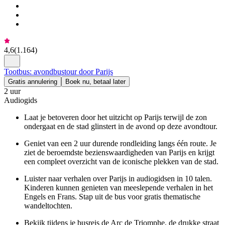
4,6
(
1.164
)
Tootbus: avondbustour door Parijs
Gratis annulering
Boek nu, betaal later
2 uur
Audiogids
Laat je betoveren door het uitzicht op Parijs terwijl de zon
ondergaat en de stad glinstert in de avond op deze avondtour.
Geniet van een 2 uur durende rondleiding langs één route. Je
ziet de beroemdste bezienswaardigheden van Parijs en krijgt
een compleet overzicht van de iconische plekken van de stad.
Luister naar verhalen over Parijs in audiogidsen in 10 talen.
Kinderen kunnen genieten van meeslepende verhalen in het
Engels en Frans. Stap uit de bus voor gratis thematische
wandeltochten.
Bekijk tijdens je busreis de Arc de Triomphe, de drukke straat