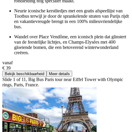
rondleiding nog specialer maakt.
Neurie iconische kerstliedjes met een gratis afspeellijst van
Tootbus terwijl je door de sprankelende straten van Parijs rijdt
en vakantievreugde brengt in een 100% milieuvriendelijke
bus.
Wandel over Place Vendôme, een iconisch plein dat glinstert
van de feestelijke lichtjes, en Champs-Elysées met 400
gloeiende bomen, die een betoverend winterwonderland
creëren.
vanaf
€ 39
Bekijk beschikbaarheid
Meer details
Slide 1 of 11, Big Bus Paris tour near Eiffel Tower with Olympic
rings, Paris, France.