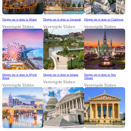
Dingen om te doen in Miami
Dingen om te doen in Savannah
Dingen om te doen in Charleston
Verenigde Staten
Verenigde Staten
Verenigde Staten
Dingen om te doen in Myrtle
Dingen om te doen in Atlanta
Dingen om te doen in New
Beach
Orleans
Verenigde Staten
Verenigde Staten
Verenigde Staten