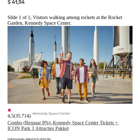
$ 41,54
Slide 1 of 1, Visitors walking among rockets at the Rocket
Garden, Kennedy Space Center.
Kennedy Space Center
4,5
(
35.714
)
Combo (Bespaar 8%): Kennedy Space Center Tickets + 
ICON Park 3 Attracties Pakket
ORIGINAL PRICE
$ 137,76