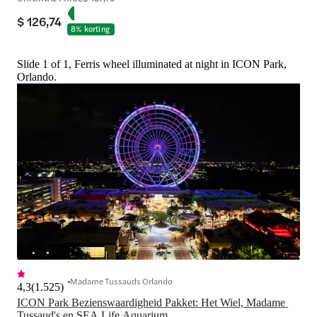
$ 126,74
8% korting
Slide 1 of 1, Ferris wheel illuminated at night in ICON Park,
Orlando.
Madame Tussauds Orlando
4,3
(
1.525
)
ICON Park Bezienswaardigheid Pakket: Het Wiel, Madame 
Tussaud's en SEA Life Aquarium