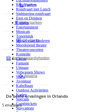
Luchthavendiensten
Parken
Rondvaarten
Rondvaart met Lunch
Sightseeing-rondvaart
Eten en Drinken
Waterparken
Etentjes
Entertainment
Musicals
Toneelstuk
City Cards
Shows voor kinderen
Meeslepend theater
Theaterconcerten
Komedie
Bezienswaardigheden
Circus
Fantasie
Uitgaan
Volwassen Shows
Aquaria
Show
Avontuur
Kabelbaan
Outdoor Activiteiten
Karten
De beste ervaringen in Orlando
Specials
Combitickets
5 ervaringen
Staycations