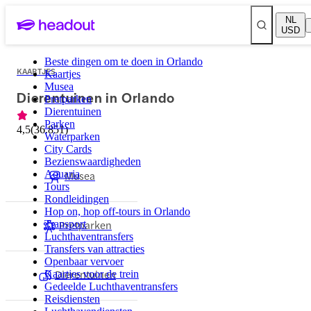
NL
USD
Beste dingen om te doen in Orlando
KAARTJES
Kaartjes
Musea
Dierentuinen in Orlando
Pretparken
Dierentuinen
Parken
4,5
(
36.851
)
Waterparken
City Cards
Bezienswaardigheden
Aquaria
Musea
Tours
Rondleidingen
Hop on, hop off-tours in Orlando
Pretparken
Transport
Luchthaventransfers
Transfers van attracties
Openbaar vervoer
Dierentuinen
Kaartjes voor de trein
Gedeelde Luchthaventransfers
Reisdiensten