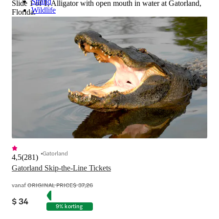
Strand
Slide 1 of 1, Alligator with open mouth in water at Gatorland,
Wildlife
Florida.
Gatorland
4,5
(
281
)
Gatorland Skip-the-Line Tickets
vanaf
ORIGINAL PRICE
$ 37,26
$ 34
9% korting