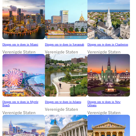
Dingen om te doen in Miami
Dingen om te doen in Savannah
Dingen om te doen in Charleston
Verenigde Staten
Verenigde Staten
Verenigde Staten
Dingen om te doen in Myrtle
Dingen om te doen in Atlanta
Dingen om te doen in New
Beach
Orleans
Verenigde Staten
Verenigde Staten
Verenigde Staten