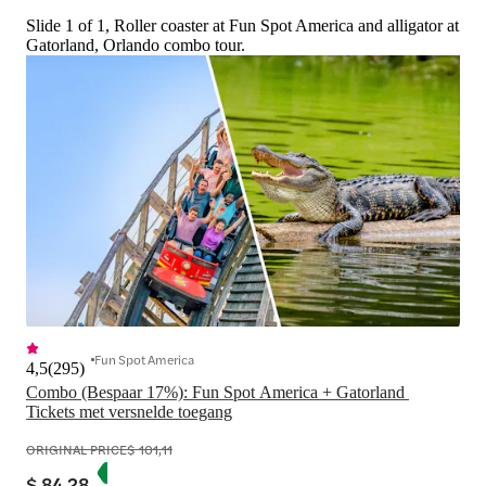
Slide 1 of 1, Roller coaster at Fun Spot America and alligator at
Gatorland, Orlando combo tour.
Fun Spot America
4,5
(
295
)
Combo (Bespaar 17%): Fun Spot America + Gatorland 
Tickets met versnelde toegang
ORIGINAL PRICE
$ 101,11
$ 84,28