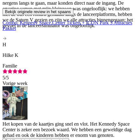
nergens langs te gaan, maar konden direct naar de ingang. De
ervaring samen met mijn kleinzoon was ongelooflijk: we hebben
Bekijk originele review in het spaans
met de bus een rondrit gemaakt langs de lanceerplatforms, hebben
we de Saturn V gezien en zijn we alle attracties binnengegaan; het
Combo: Kennedy Space Center Tickets + ICON Park 3 Attracties
gevoel in de lanceersimulator was ongelooflijk.
Pakket
H
Hilke K
Familie
5
/5
Vorige week
Het kopen van de kaartjes ging snel en vlot. Het Kennedy Space
Center is zeker een bezoek waard. We hebben een geweldige dag
gehad en ook de kinderen hebben er enorm van genoten.