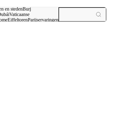
en en steden
Burj
ubái
Vaticaanse
ome
Eiffeltoren
Parijs
ervaringen
n