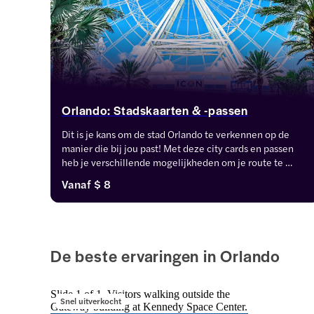
Orlando: Stadskaarten & -passen
Dit is je kans om de stad Orlando te verkennen op de 
manier die bij jou past! Met deze city cards en passen 
heb je verschillende mogelijkheden om je route te 
bepalen en de meest iconische bezienswaardigheden in 
Vanaf
$ 8
Orlando te bezoeken.
De beste ervaringen in Orlando
Slide 1 of 1, Visitors walking outside the
Snel uitverkocht
Gateway building at Kennedy Space Center.