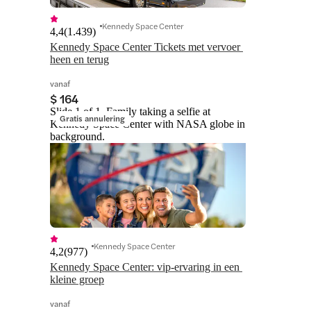
Kennedy Space Center
4,4
(
1.439
)
Kennedy Space Center Tickets met vervoer 
heen en terug
vanaf
$ 164
Slide 1 of 1, Family taking a selfie at
Gratis annulering
Kennedy Space Center with NASA globe in
background.
Kennedy Space Center
4,2
(
977
)
Kennedy Space Center: vip-ervaring in een 
kleine groep
vanaf