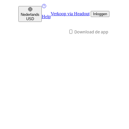
Verkoop via Headout
Inloggen
Nederlands
Help
USD
Download de app