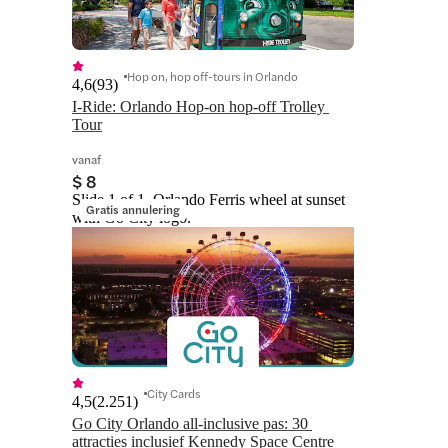
Hop on, hop off-tours in Orlando
4,6
(
93
)
I-Ride: Orlando Hop-on hop-off Trolley 
Tour
vanaf
$ 8
Slide 1 of 1, Orlando Ferris wheel at sunset
Gratis annulering
with Go City logo.
City Cards
4,5
(
2.251
)
Go City Orlando all-inclusive pas: 30 
attracties inclusief Kennedy Space Centre