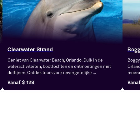
Clearwater Strand
Bogg
Geniet van Clearwater Beach, Orlando. Duik in de 
Boggy 
wateractiviteiten, boottochten en ontmoetingen met 
Orland
dolfijnen. Ontdek tours voor onvergetelijke 
moeras
strandherinneringen.
geniet
Vanaf
$ 129
Vana
zoals 
een ve
waaron