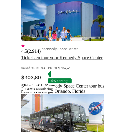
Kennedy Space Center
4,5
(
2.914
)
Tickets en tour voor Kennedy Space Center
vanaf
ORIGINAL PRICE
$ 114,49
$ 103,80
9% korting
Slide 1 of 1, Kennedy Space Center tour bus
Gratis annulering
near NASA sign, Orlando, Florida.