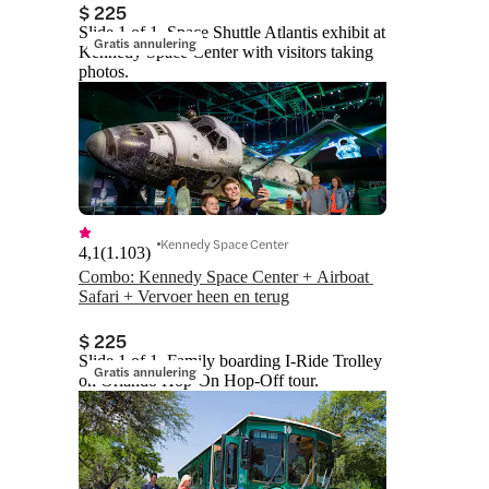
$ 225
Slide 1 of 1, Space Shuttle Atlantis exhibit at
Gratis annulering
Kennedy Space Center with visitors taking
photos.
Kennedy Space Center
4,1
(
1.103
)
Combo: Kennedy Space Center + Airboat 
Safari + Vervoer heen en terug
$ 225
Slide 1 of 1, Family boarding I-Ride Trolley
Gratis annulering
on Orlando Hop-On Hop-Off tour.