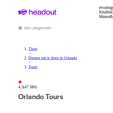
Zoeken:
ervaring
Khalifa
D
Musea
R
en stede
Alle categorieën
Thuis
Dingen om te doen in Orlando
Tours
4,5
(
47.580
)
Orlando Tours