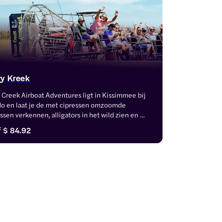
y Kreek
Creek Airboat Adventures ligt in Kissimmee bij 
o en laat je de met cipressen omzoomde 
sen verkennen, alligators in het wild zien en 
en van gezinsvriendelijke bezienswaardigheid 
f
$ 84.92
de vlindertuin en het krokodillenverblijf. Kies uit 
rscheidenheid aan Boggy Creek airboat ritten, 
der dag-, zonsondergang- of nachtervaringen.