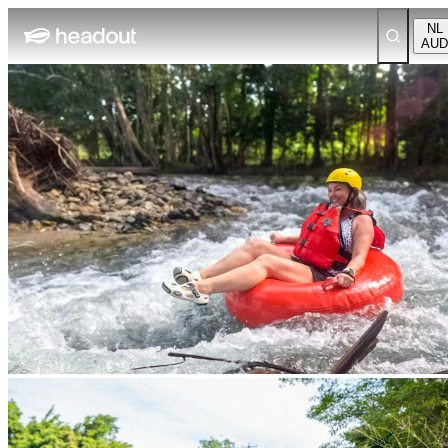
NL
AUD