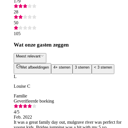
179
28
50
105
Wat onze gasten zeggen
Meest relevant
Met afbeeldingen
4+ sterren
3 sterren
< 3 sterren
L
Louise C
Familie
Geverifieerde boeking
4
/5
Feb. 2022
It was a great family day out, mulgrave river was perfect for
young kids. Bridge jumping was a hit with my 5 yo.