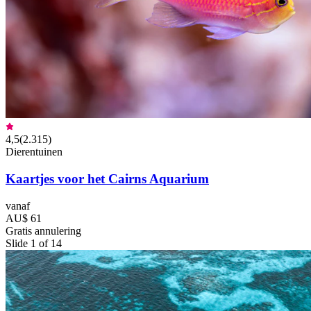
4,5
(
2.315
)
Dierentuinen
Kaartjes voor het Cairns Aquarium
vanaf
AU$ 61
Gratis annulering
Slide 1 of 14