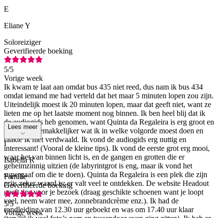
E
Eliane Y
Soloreiziger
Geverifieerde boeking
5
/5
Vorige week
Ik kwam te laat aan omdat bus 435 niet reed, dus nam ik bus 434
omdat iemand me had verteld dat het maar 5 minuten lopen zou zijn.
Uiteindelijk moest ik 20 minuten lopen, maar dat geeft niet, want ze
lieten me op het laatste moment nog binnen. Ik ben heel blij dat ik
de audiogids heb genomen, want Quinta da Regaleira is erg groot en
Lees meer
zo wist ik gemakkelijker wat ik in welke volgorde moest doen en
raakte ik niet verdwaald. Ik vond de audiogids erg nuttig en
I
interessant! (Vooral de kleine tips). Ik vond de eerste grot erg mooi,
waar het van binnen licht is, en de gangen en grotten die er
Isabella R
geheimzinnig uitzien (de labyrintgrot is eng, maar ik vond het
supergaaf om die te doen). Quinta da Regaleira is een plek die zijn
Familie
prijs zeker waard is; er valt veel te ontdekken. De website Headout
Geverifieerde boeking
geeft tips voor je bezoek (draag geschikte schoenen want je loopt
veel, neem water mee, zonnebrandcrème enz.). Ik had de
5
/5
rondleiding van 12.30 uur geboekt en was om 17.40 uur klaar
Vorige week