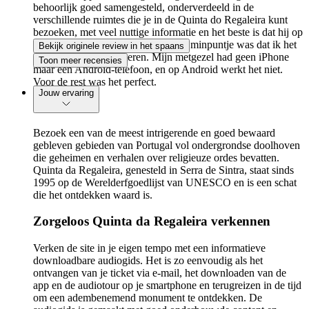
behoorlijk goed samengesteld, onderverdeeld in de
verschillende ruimtes die je in de Quinta do Regaleira kunt
bezoeken, met veel nuttige informatie en het beste is dat hij op
de mobiel beschikbaar is. Het enige minpuntje was dat ik het
Bekijk originele review in het spaans
zelf alleen kon beluisteren. Mijn metgezel had geen iPhone
Toon meer recensies
maar een Android-telefoon, en op Android werkt het niet.
Voor de rest was het perfect.
Jouw ervaring
Bezoek een van de meest intrigerende en goed bewaard
gebleven gebieden van Portugal vol ondergrondse doolhoven
die geheimen en verhalen over religieuze ordes bevatten.
Quinta da Regaleira, genesteld in Serra de Sintra, staat sinds
1995 op de Werelderfgoedlijst van UNESCO en is een schat
die het ontdekken waard is.
Zorgeloos Quinta da Regaleira verkennen
Verken de site in je eigen tempo met een informatieve
downloadbare audiogids. Het is zo eenvoudig als het
ontvangen van je ticket via e-mail, het downloaden van de
app en de audiotour op je smartphone en terugreizen in de tijd
om een adembenemend monument te ontdekken. De