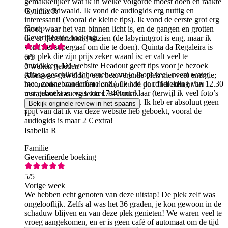
gemakkelijker wat ik in welke volgorde moest doen en raakte
ik niet verdwaald. Ik vond de audiogids erg nuttig en
Cynthia R
interessant! (Vooral de kleine tips). Ik vond de eerste grot erg
Groep
mooi, waar het van binnen licht is, en de gangen en grotten
Geverifieerde boeking
die er geheimzinnig uitzien (de labyrintgrot is eng, maar ik
vond het supergaaf om die te doen). Quinta da Regaleira is
een plek die zijn prijs zeker waard is; er valt veel te
5
/5
ontdekken. De website Headout geeft tips voor je bezoek
3 weken geleden
(draag geschikte schoenen want je loopt veel, neem water
Alles was geweldig, een betoverende plek met veel energie;
mee, zonnebrandcrème enz.). Ik had de rondleiding van 12.30
het mooiste waren het doolhof en de put. Het eten in het
uur geboekt en was om 17.40 uur klaar (terwijl ik veel foto’s
restaurant was erg lekker. Bedankt.
nam en tussendoor even ging zitten). Ik heb er absoluut geen
Bekijk originele review in het spaans
spijt van dat ik via deze website heb geboekt, vooral de
I
audiogids is maar 2 € extra!
Isabella R
Familie
Geverifieerde boeking
5
/5
Vorige week
We hebben echt genoten van deze uitstap! De plek zelf was
ongelooflijk. Zelfs al was het 36 graden, je kon gewoon in de
schaduw blijven en van deze plek genieten! We waren veel te
vroeg aangekomen, en er is geen café of automaat om de tijd