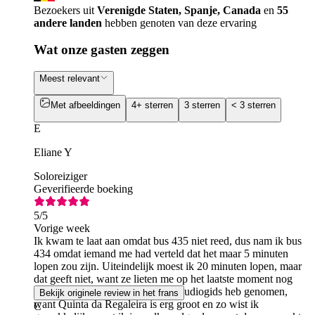
Bezoekers uit
Verenigde Staten, Spanje, Canada
en
55
andere landen
hebben genoten van deze ervaring
Wat onze gasten zeggen
Meest relevant
Met afbeeldingen
4+ sterren
3 sterren
< 3 sterren
E
Eliane Y
Soloreiziger
Geverifieerde boeking
5
/5
Vorige week
Ik kwam te laat aan omdat bus 435 niet reed, dus nam ik bus
434 omdat iemand me had verteld dat het maar 5 minuten
lopen zou zijn. Uiteindelijk moest ik 20 minuten lopen, maar
dat geeft niet, want ze lieten me op het laatste moment nog
binnen. Ik ben heel blij dat ik de audiogids heb genomen,
Bekijk originele review in het frans
want Quinta da Regaleira is erg groot en zo wist ik
C