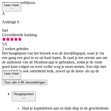
er zo weer verblijven.
Lees meer
A
Ashleigh S
Stel
Geverifieerde boeking
5
/5
2 weken geleden
Het hoogtepunt van het bezoek was de inwijdingsput, waar je via
een gang een grot in en uit kunt lopen. Ik raad je ten zeerste aan om
de audiotour van de Headout-app te gebruiken, zodat je de route
goed kunt volgen en weet welke weg je moet nemen. Een ritje met
een tuktuk is ook ontzettend leuk, zowel op de heen- als op de
Lees meer
terugweg.
Toon alle 4.4K beoordelingen
Hoogtepunten
Sluit je koptelefoon aan en duik diep in de geschiedenis