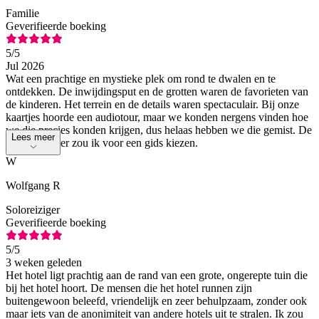
Familie
Geverifieerde boeking
5
/5
Jul 2026
Wat een prachtige en mystieke plek om rond te dwalen en te
ontdekken. De inwijdingsput en de grotten waren de favorieten van
de kinderen. Het terrein en de details waren spectaculair. Bij onze
kaartjes hoorde een audiotour, maar we konden nergens vinden hoe
we die precies konden krijgen, dus helaas hebben we die gemist. De
Lees meer
volgende keer zou ik voor een gids kiezen.
W
Wolfgang R
Soloreiziger
Geverifieerde boeking
5
/5
3 weken geleden
Het hotel ligt prachtig aan de rand van een grote, ongerepte tuin die
bij het hotel hoort. De mensen die het hotel runnen zijn
buitengewoon beleefd, vriendelijk en zeer behulpzaam, zonder ook
maar iets van de anonimiteit van andere hotels uit te stralen. Ik zou