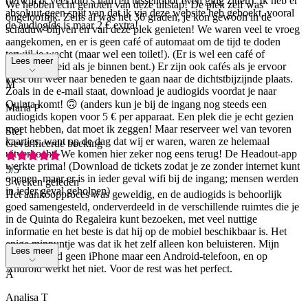
(terwijl ik veel foto’s nam en tussendoor even ging zitten). Ik heb er
We hebben echt genoten van deze uitstap! De plek zelf was
absoluut geen spijt van dat ik via deze website heb geboekt, vooral
ongelooflijk. Zelfs al was het 36 graden, je kon gewoon in de
de audiogids is maar 2 € extra!
schaduw blijven en van deze plek genieten! We waren veel te vroeg
aangekomen, en er is geen café of automaat om de tijd te doden
terwijl je wacht (maar wel een toilet!). (Er is wel een café of
Lees meer
eetgelegenheid als je binnen bent.) Er zijn ook cafés als je ervoor
kiest om weer naar beneden te gaan naar de dichtstbijzijnde plaats.
M
Zoals in de e-mail staat, download je audiogids voordat je naar
Quinta komt! 🙃 (anders kun je bij de ingang nog steeds een
María P
audiogids kopen voor 5 € per apparaat. Een plek die je echt gezien
moet hebben, dat moet ik zeggen! Maar reserveer wel van tevoren
Stel
kaartjes, want op de dag dat wij er waren, waren ze helemaal
Geverifieerde boeking
uitverkocht! We komen hier zeker nog eens terug! De Headout-app
werkte prima! (Download de tickets zodat je ze zonder internet kunt
5
/5
openen, maar er is in ieder geval wifi bij de ingang; mensen werden
3 weken geleden
in ieder geval geholpen)
Het aankoopproces was geweldig, en de audiogids is behoorlijk
goed samengesteld, onderverdeeld in de verschillende ruimtes die je
in de Quinta do Regaleira kunt bezoeken, met veel nuttige
informatie en het beste is dat hij op de mobiel beschikbaar is. Het
enige minpuntje was dat ik het zelf alleen kon beluisteren. Mijn
Lees meer
metgezel had geen iPhone maar een Android-telefoon, en op
Android werkt het niet. Voor de rest was het perfect.
A
Analisa T