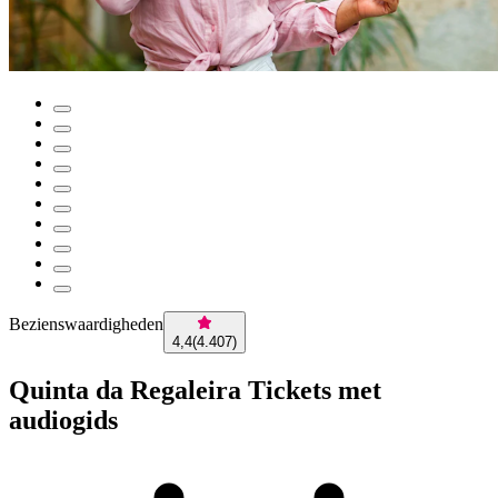
Bezienswaardigheden
4,4
(
4.407
)
Quinta da Regaleira Tickets met
audiogids