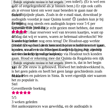
te doden terwijl je wacht (maar wel een toilet!). (Er is wel een
Bekijk originele review in het engels
café of eetgelegenheid als je binnen bent.) Er zijn ook cafés
S
als je ervoor kiest om weer naar beneden te gaan naar de
dichtstbijzijnde plaats. Zoals in de e-mail staat, download je
Sara F
audiogids voordat je naar Quinta komt! 🙃 (anders kun je bij
Familie
de ingang nog steeds een audiogids kopen voor 5 € per
Geverifieerde boeking
apparaat. Een plek die je echt gezien moet hebben, dat moet
ik zeggen! Maar reserveer wel van tevoren kaartjes, want op
de dag dat wij er waren, waren ze helemaal uitverkocht! We
4
/5
komen hier zeker nog eens terug! De Headout-app werkte
3 weken geleden
prima! (Download de tickets zodat je ze zonder internet kunt
Omdat we op het laatste moment besloten hadden om te gaan,
openen, maar er is in ieder geval wifi bij de ingang; mensen
konden we alleen via Headout kaartjes krijgen. We zijn blij
werden in ieder geval geholpen)
dat we dankzij de online aankoop via Headout toch konden
gaan. Houd er rekening mee dat Quinta da Regaleira een rijk
versierd landhuis met uitgestrekte tuinen is, dat in het begin
Bekijk originele review in het engels
van de 20e eeuw is gebouwd. Hoewel het indrukwekkend is,
M
is het geen paleis en heeft het geen lange geschiedenis zoals
de kastelen en paleizen in Sinta. Ik weet eigenlijk niet waarom
María P
het zo populair is.
Stel
Geverifieerde boeking
5
/5
3 weken geleden
Het aankoopproces was geweldig, en de audiogids is