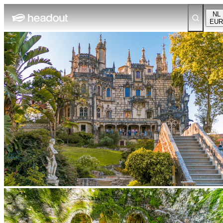
NL
EUR