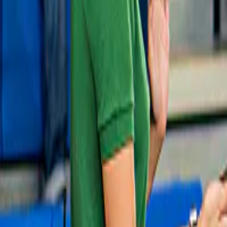
vanaf
€ 35
Slide 1 of 1, Minibus for private Faro airport
Gratis annulering
transfers, seating up to 8 passengers.
Nieuw
Luchthaventransfers
Privéticket enkele reis: van de luchthaven 
van Faro naar de Algarve
vanaf
€ 5,75
De prijs hangt af van hoe groot de groep is
Slide 1 of 1, Boat entering Benagil Cave on
Gratis annulering
tour from Portimao, Portugal.