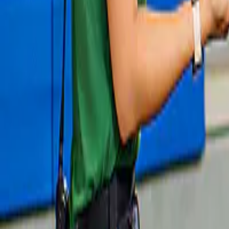
Nieuw
Bootverhuur
Benagil Grot en Marinha Strand 
Rondleiding vanuit Portimao
€ 28
Gasten vertrouwen ons met hun mooiste e