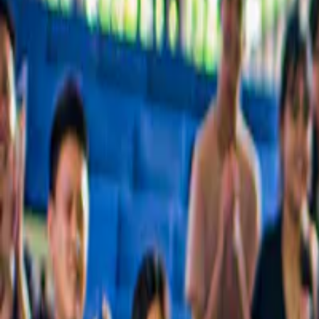
De beste rondleidingen, bekende bezienswaardigheden en dingen die j
Geliefd bij ruim 54 miljoen gasten over de hele wereld
Waarom miljoenen gasten ons vertrouwen
De beste ervaringen in Portimão