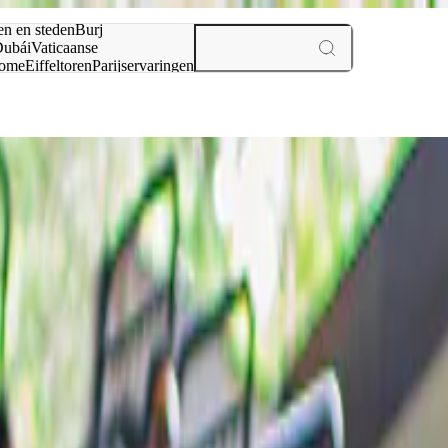
en en steden
Burj
ubái
Vaticaanse
ome
Eiffeltoren
Parijs
ervaringen
n