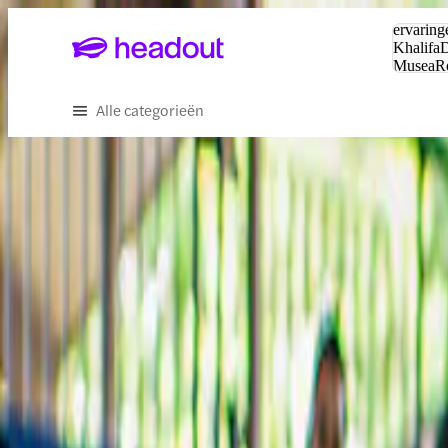
Zoeken:
ervaring
Khalifa
D
Musea
R
en stede
Alle categorieën
Ervaar het beste van Portimão