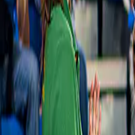
Rondleidingen door de grotten van Benagil
4,6
(
11
)
Vanuit Albufeira: catamarantocht naar de 
grotten van Benagil
vanaf
€ 49
Slide 1 of 1, Dolphins leaping over ocean
Gratis annulering
waves during a 2-hour dolphin watching
and cave cruise.
Nieuw
Rondleidingen
2 uur dolfijnen kijken en grotten bezoeken 
met gids in Algarve