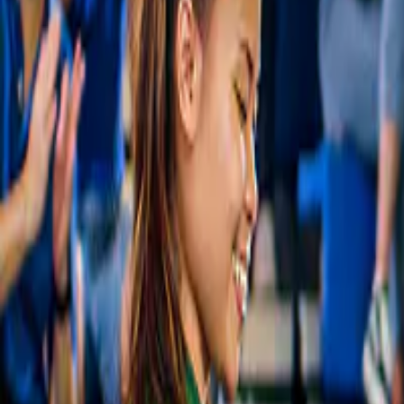
Gratis annulering
tourists watching dolphins near Benagil
Cave.
Nieuw
Rondleidingen door de grotten van Benagil
Vanuit Portimão: boottocht naar de grot van 
Benagil en dolfijnen spotten
vanaf
€ 32
Slide 1 of 1, Catamaran near Benagil Caves
Gratis annulering
on Algarve sightseeing cruise from
Albufeira.