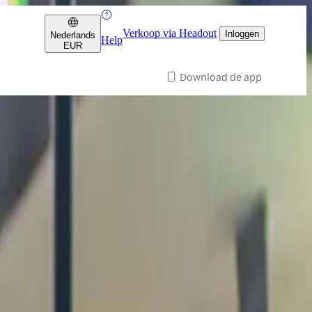
Verkoop via Headout
Inloggen
Nederlands
Help
EUR
Download de app