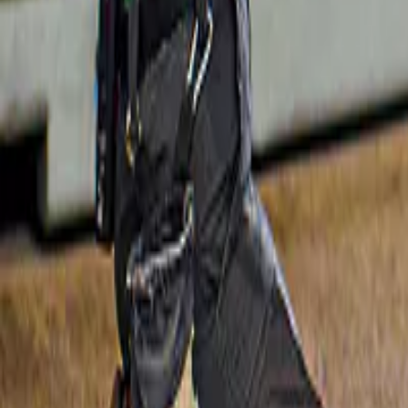
Zorgvuldig uitgekozen
Je hoeft niet zelf talloze opties door te spitten, dat hebben wij al voor 
Boek wanneer jij wilt
Of je er nu vroeg bij bent of last minute beslist: er zijn altijd tickets b
Altijd de beste prijs