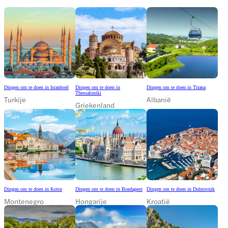
Dingen om te doen in Istanboel
Dingen om te doen in
Dingen om te doen in Tirana
Thessaloniki
Turkije
Albanië
Griekenland
Dingen om te doen in Kotor
Dingen om te doen in Boedapest
Dingen om te doen in Dubrovnik
Montenegro
Hongarije
Kroatië