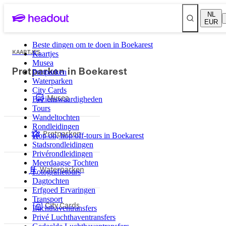
NL
EUR
Beste dingen om te doen in Boekarest
KAARTJES
Kaartjes
Musea
Pretparken in Boekarest
Pretparken
Waterparken
City Cards
Musea
Bezienswaardigheden
Tours
Wandeltochten
Rondleidingen
Pretparken
Hop on, hop off-tours in Boekarest
Stadsrondleidingen
Privérondleidingen
Meerdaagse Tochten
Waterparken
Fotografietours
Dagtochten
Erfgoed Ervaringen
Transport
City Cards
Luchthaventransfers
Privé Luchthaventransfers