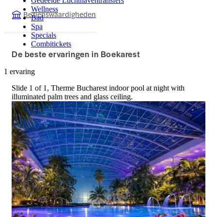
Gedeelde Luchthaventransfers
Wellness
Bezienswaardigheden
Bad
Spa
Specials
Combitickets
De beste ervaringen in Boekarest
1 ervaring
Slide 1 of 1, Therme Bucharest indoor pool at night with
illuminated palm trees and glass ceiling.