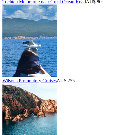
Tochten Melbourne naar Great Ocean Road
AU$ 80
Wilsons Promontory Cruises
AU$ 255