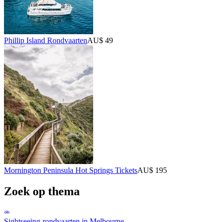
Phillip Island Rondvaarten
AU$ 49
Mornington Peninsula Hot Springs Tickets
AU$ 195
Zoek op thema
Sightseeing-rondvaarten in Melbourne