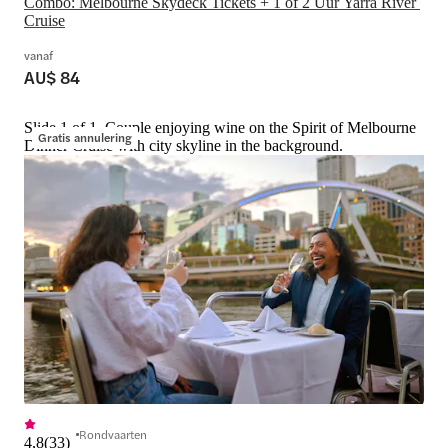
Combo: Melbourne Skydeck Tickets + 1 of 2 Uur Yarra River 
Cruise
vanaf
AU$ 84
Slide 1 of 1, Couple enjoying wine on the Spirit of Melbourne
Gratis annulering
Dinner Cruise with city skyline in the background.
Rondvaarten
4,8
(
33
)