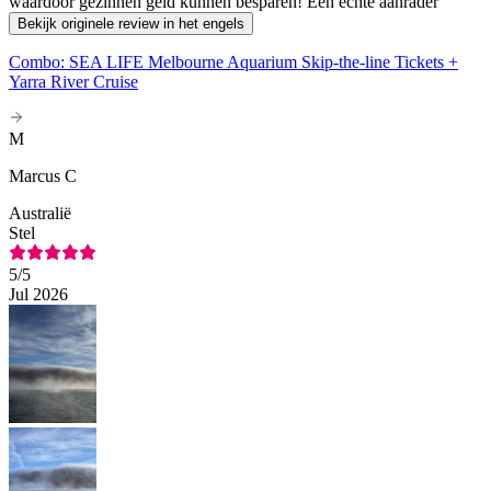
waardoor gezinnen geld kunnen besparen! Een echte aanrader
Bekijk originele review in het engels
Combo: SEA LIFE Melbourne Aquarium Skip-the-line Tickets +
Yarra River Cruise
M
Marcus C
Australië
Stel
5
/5
Jul 2026