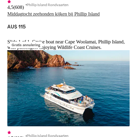
Phillip Island Rondvaarten
4,5
(
608
)
Middagtocht zeehonden kijken bij Phillip Island
AU$ 115
Slide 1 of 1, Cruise boat near Cape Woolamai, Phillip Island,
Gratis annulering
with passengers enjoying Wildlife Coast Cruises.
Phillip Island Rondvaarten