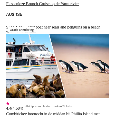
Flessenloze Brunch Cruise op de Yarra rivier
AU$ 135
Slide 1 of 1, Tour boat near seals and penguins on a beach,
Gratis annulering
wildlife excursion.
Phillip Island Natuurparken Tickets
4,4
(
4.684
)
Combiticket: boottocht in de middag bij Phillip Island met 