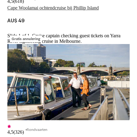
4,5
(
618
)
Cape Woolamai ochtendcruise bij Phillip Island
AU$ 49
Slide 1 of 1, Cruise captain checking guest tickets on Yarra
Gratis annulering
River sightseeing cruise in Melbourne.
Rondvaarten
4,5
(
326
)