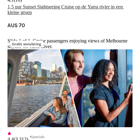
1,5 uur Sunset Sightseeing Cruise op de Yarra rivier in een 
kleine groep
AU$ 70
Slide 1 of 1, Cruise passengers enjoying views of Melbourne
Gratis annulering
skyline on Yarra River.
Specials
4,4
(
3.312
)