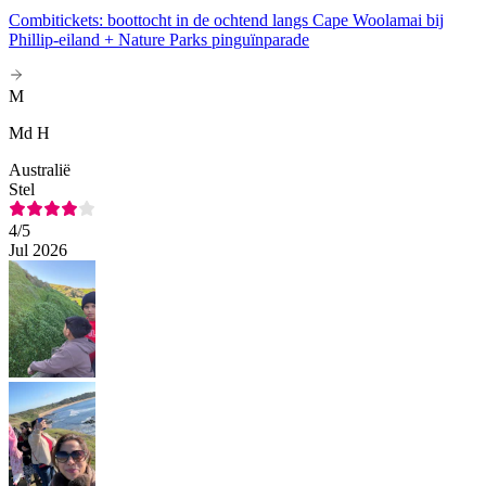
Combitickets: boottocht in de ochtend langs Cape Woolamai bij
Phillip-eiland + Nature Parks pinguïnparade
M
Md H
Australië
Stel
4
/5
Jul 2026