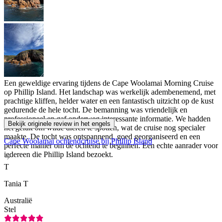
Een geweldige ervaring tijdens de Cape Woolamai Morning Cruise
op Phillip Island. Het landschap was werkelijk adembenemend, met
prachtige kliffen, helder water en een fantastisch uitzicht op de kust
gedurende de hele tocht. De bemanning was vriendelijk en
professioneel en gaf onderweg interessante informatie. We hadden
Bekijk originele review in het engels
het geluk om wilde dieren te spotten, wat de cruise nog specialer
maakte. De tocht was ontspannend, goed georganiseerd en een
Cape Woolamai ochtendcruise bij Phillip Island
perfecte manier om de ochtend te beginnen. Een echte aanrader voor
iedereen die Phillip Island bezoekt.
T
Tania T
Australië
Stel