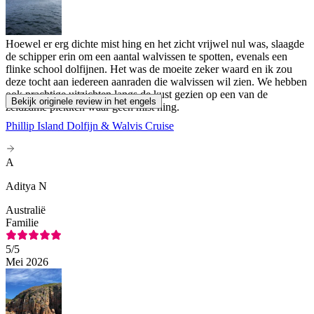
Hoewel er erg dichte mist hing en het zicht vrijwel nul was, slaagde
de schipper erin om een aantal walvissen te spotten, evenals een
flinke school dolfijnen. Het was de moeite zeker waard en ik zou
deze tocht aan iedereen aanraden die walvissen wil zien. We hebben
ook prachtige uitzichten langs de kust gezien op een van de
Bekijk originele review in het engels
zeldzame plekken waar geen mist hing.
Phillip Island Dolfijn & Walvis Cruise
A
Aditya N
Australië
Familie
5
/5
Mei 2026