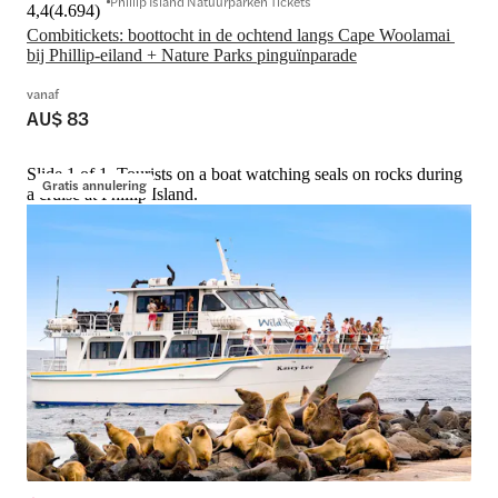
Phillip Island Natuurparken Tickets
4,4
(
4.694
)
Combitickets: boottocht in de ochtend langs Cape Woolamai 
bij Phillip-eiland + Nature Parks pinguïnparade
vanaf
AU$ 83
Slide 1 of 1, Tourists on a boat watching seals on rocks during
Gratis annulering
a cruise at Phillip Island.