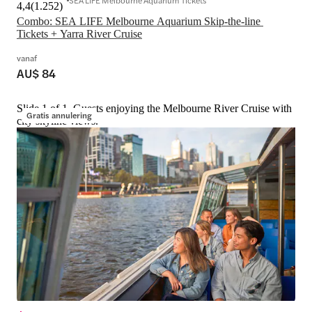
4,4
(
1.252
)
Combo: SEA LIFE Melbourne Aquarium Skip-the-line 
Tickets + Yarra River Cruise
vanaf
AU$ 84
Slide 1 of 1, Guests enjoying the Melbourne River Cruise with
Gratis annulering
city skyline views.