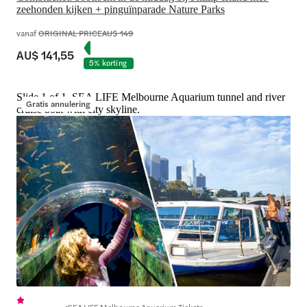
zeehonden kijken + pinguïnparade Nature Parks
vanaf
ORIGINAL PRICE
AU$ 149
AU$ 141,55
5% korting
Slide 1 of 1, SEA LIFE Melbourne Aquarium tunnel and river
Gratis annulering
cruise boat with city skyline.
SEA LIFE Melbourne Aquarium Tickets