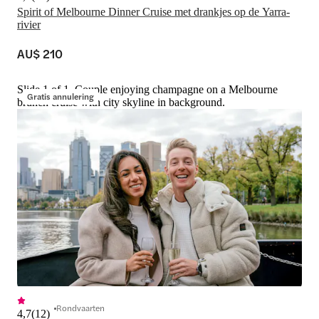
Spirit of Melbourne Dinner Cruise met drankjes op de Yarra-
rivier
AU$ 210
Slide 1 of 1, Couple enjoying champagne on a Melbourne
Gratis annulering
brunch cruise with city skyline in background.
Rondvaarten
4,7
(
12
)