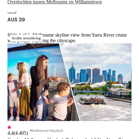
Overtochten tussen Melbourne en Williamstown
vanaf
AU$ 39
Slide 1 of 1, Melbourne skyline view from Yarra River cruise
Gratis annulering
with people enjoying the cityscape.
Melbourne Skydeck
4,4
(
4.405
)