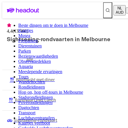
NL
AUD
Beste dingen om te doen in Melbourne
Kaartjes
4,4
(
13.360
)
Musea
Sightseeing-rondvaarten in Melbourne
Pretparken
Dierentuinen
Parken
Bezienswaardigheden
alle
Observatiedekken
Aquaria
Meeslepende ervaringen
Tours
Boottocht met diner
Wandeltochten
Rondleidingen
Hop on, hop off-tours in Melbourne
Stadsrondleidingen
Rondvaart met Lunch
Privérondleidingen
Dagtochten
Transport
Luchthaventransfers
Sightseeing-rondvaart
Kaartjes veerboot