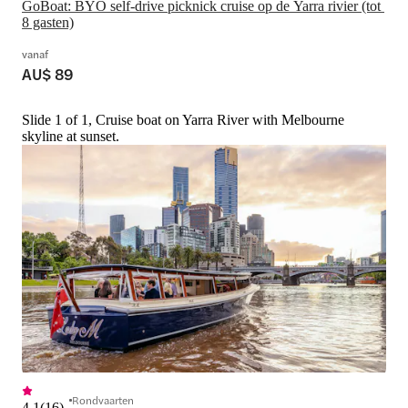
GoBoat: BYO self-drive picknick cruise op de Yarra rivier (tot 
8 gasten)
vanaf
AU$ 89
Slide 1 of 1, Cruise boat on Yarra River with Melbourne
skyline at sunset.
Rondvaarten
4,1
(
16
)