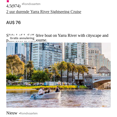
Rondvaarten
4,5
(
974
)
2 uur durende Yarra River Sightseeing Cruise
AU$ 76
Slide 1 of 1, Self-drive boat on Yarra River with cityscape and
Gratis annulering
palm trees in Melbourne.
Nieuw
Rondvaarten