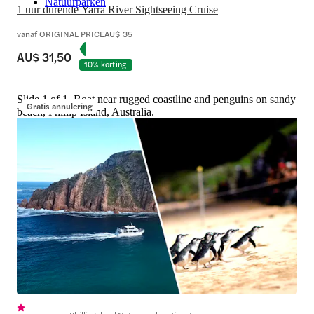
Natuurparken
1 uur durende Yarra River Sightseeing Cruise
vanaf
ORIGINAL PRICE
AU$ 35
AU$ 31,50
10% korting
Slide 1 of 1, Boat near rugged coastline and penguins on sandy
Gratis annulering
beach, Phillip Island, Australia.