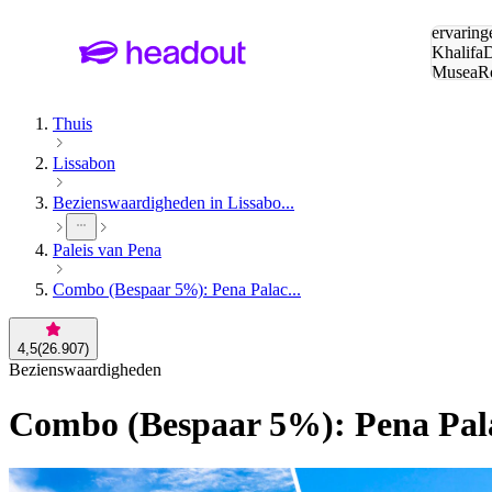
Zoeken:
ervaring
Khalifa
D
Musea
R
en stede
Thuis
Lissabon
Bezienswaardigheden in Lissabo...
Paleis van Pena
Combo (Bespaar 5%): Pena Palac...
4,5
(
26.907
)
Bezienswaardigheden
Combo (Bespaar 5%): Pena Pala