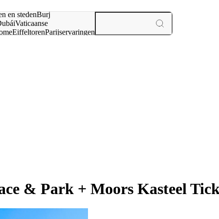
en en steden
Burj
ubái
Vaticaanse
ome
Eiffeltoren
Parijs
ervaringen
n
ce & Park + Moors Kasteel Tick