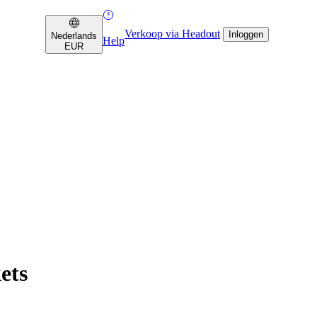
Verkoop via Headout
Inloggen
Nederlands
Help
EUR
ets