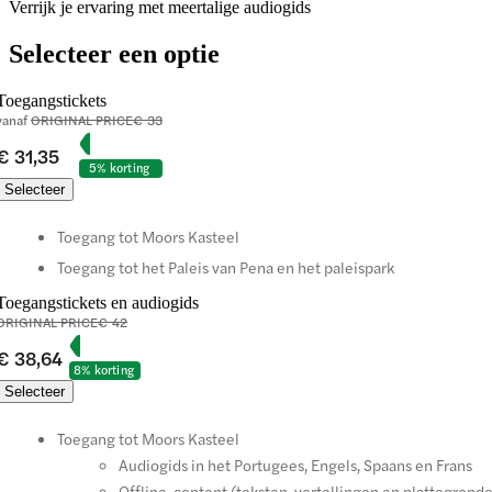
Verrijk je ervaring met meertalige audiogids
Selecteer een optie
Toegangstickets
vanaf
ORIGINAL PRICE
€ 33
€ 31,35
5% korting
Selecteer
Toegang tot Moors Kasteel
Toegang tot het Paleis van Pena en het paleispark
Toegangstickets en audiogids
ORIGINAL PRICE
€ 42
€ 38,64
8% korting
Selecteer
Toegang tot Moors Kasteel
Audiogids in het Portugees, Engels, Spaans en Frans
Offline-content (teksten, vertellingen en plattegrond