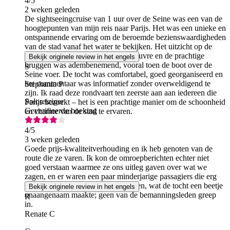
4
/5
2 weken geleden
De sightseeingcruise van 1 uur over de Seine was een van de
hoogtepunten van mijn reis naar Parijs. Het was een unieke en
ontspannende ervaring om de beroemde bezienswaardigheden
van de stad vanaf het water te bekijken. Het uitzicht op de
Eiffeltoren, de Notre-Dame, het Louvre en de prachtige
Bekijk originele review in het engels
bruggen was adembenemend, vooral toen de boot over de
S
Seine voer. De tocht was comfortabel, goed georganiseerd en
het commentaar was informatief zonder overweldigend te
Stephania P
zijn. Ik raad deze rondvaart ten zeerste aan aan iedereen die
Soloreiziger
Parijs bezoekt – het is een prachtige manier om de schoonheid
Geverifieerde boeking
en charme van de stad te ervaren.
4
/5
3 weken geleden
Goede prijs-kwaliteitverhouding en ik heb genoten van de
route die ze varen. Ik kon de omroepberichten echter niet
goed verstaan waarmee ze ons uitleg gaven over wat we
zagen, en er waren een paar minderjarige passagiers die erg
veel lawaai maakten en schreeuwden, wat de tocht een beetje
Bekijk originele review in het engels
onaangenaam maakte; geen van de bemanningsleden greep
R
in.
Renate C