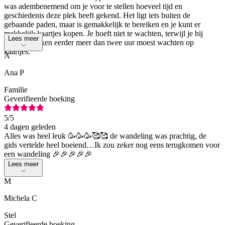
was adembenemend om je voor te stellen hoeveel tijd en
geschiedenis deze plek heeft gekend. Het ligt iets buiten de
gebaande paden, maar is gemakkelijk te bereiken en je kunt er
makkelijk kaartjes kopen. Je hoeft niet te wachten, terwijl je bij
Lees meer
andere plekken eerder meer dan twee uur moest wachten op
kaartjes.
A
Ana P
Familie
Geverifieerde boeking
5
/5
4 dagen geleden
Alles was heel leuk 🥳🥳🥳🥰🥰 de wandeling was prachtig, de
gids vertelde heel boeiend…Ik zou zeker nog eens terugkomen voor
een wandeling 🎉🎉🎉🎉🎉
Lees meer
M
Michela C
Stel
Geverifieerde boeking