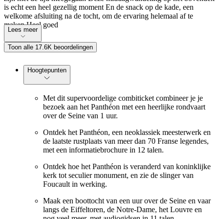
is echt een heel gezellig moment En de snack op de kade, een
welkome afsluiting na de tocht, om de ervaring helemaal af te
maken Heel goed
Lees meer
Toon alle 17.6K beoordelingen
Hoogtepunten
Met dit supervoordelige combiticket combineer je je
bezoek aan het Panthéon met een heerlijke rondvaart
over de Seine van 1 uur.
Ontdek het Panthéon, een neoklassiek meesterwerk en
de laatste rustplaats van meer dan 70 Franse legendes,
met een informatiebrochure in 12 talen.
Ontdek hoe het Panthéon is veranderd van koninklijke
kerk tot seculier monument, en zie de slinger van
Foucault in werking.
Maak een boottocht van een uur over de Seine en vaar
langs de Eiffeltoren, de Notre-Dame, het Louvre en
nog veel meer, met audiogidsen in 11 talen.