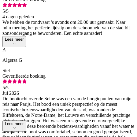
5
/5
4 dagen geleden
We hebben de rondvaart ’s avonds om 20.00 uur gemaakt. Naar
mijn mening het perfecte tijdstip om de schoonheid van de stad bij
zonsondergang te bewonderen. Een echte aanrader!
Lees meer
A
Algersa G
Stel
Geverifieerde boeking
5
/5
Jul 2026
De boottocht over de Seine was een van de hoogtepunten van mijn
reis naar Parijs. Het bood een uniek perspectief op de meest
iconische bezienswaardigheden van de stad, waaronder de
Eiffeltoren, de Notre-Dame, het Louvre en verschillende prachtige
historische bruggen. Het was een rustgevende en onvergetelijke
Lees meer
ervaring om deze beroemde bezienswaardigheden vanaf het water te
bekijken. De boot was comfortabel, schoon en goed georganiseerd,
T