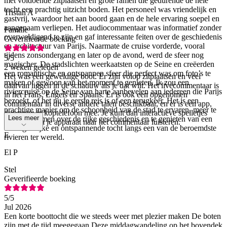
met voldoende zitplaatsen en grote ramen die gedurende de hele
tocht een prachtig uitzicht boden. Het personeel was vriendelijk en
Tristan A
gastvrij, waardoor het aan boord gaan en de hele ervaring soepel en
aangenaam verliepen. Het audiocommentaar was informatief zonder
Familie
overweldigend te zijn en gaf interessante feiten over de geschiedenis
Geverifieerde boeking
en architectuur van Parijs. Naarmate de cruise vorderde, vooral
tijdens zonsondergang en later op de avond, werd de sfeer nog
5
/5
magischer. De stadslichten weerkaatsten op de Seine en creëerden
2 weken geleden
een romantische en ontspannen sfeer die perfect was om foto’s te
Het was een geweldige boot. Er zijn volop zitplaatsen en veel
maken of gewoon van het moment te genieten. Ik zou een
daarvan liggen in de schaduw als je dat wilt. Het livecommentaar is
riviercruise op de Seine van harte aanbevelen aan iedereen die Parijs
in het Frans, Engels en Spaans. Er is ook een opgenomen
bezoekt, of het nu je eerste reis is of een terugkeer. Het is een
commentaar in diverse andere talen beschikbaar, en er is een app,
prachtige manier om de schoonheid van de stad te ervaren, meer te
dus neem je koptelefoon mee. Je kunt dan interactieve spelletjes
Lees meer
weten te komen over de rijke geschiedenis en te genieten van een
spelen of via je apparaat naar het commentaar luisteren.
onvergetelijke en ontspannende tocht langs een van de beroemdste
E
rivieren ter wereld.
El P
Stel
Geverifieerde boeking
5
/5
Jul 2026
Een korte boottocht die we steeds weer met plezier maken De boten
zijn met de tijd meegegaan Deze middagwandeling op het bovendek