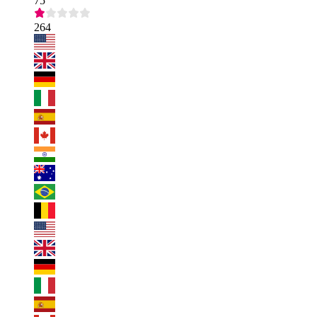
75
264