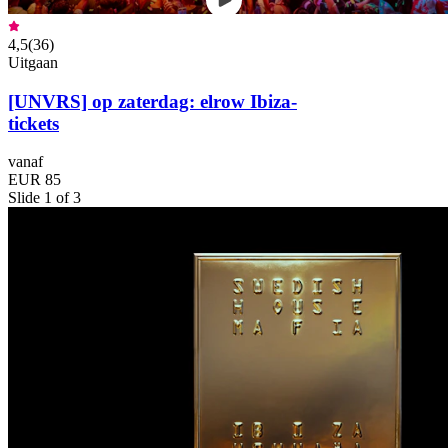
4,5
(
36
)
Uitgaan
[UNVRS] op zaterdag: elrow Ibiza-
tickets
vanaf
EUR 85
Slide 1 of 3