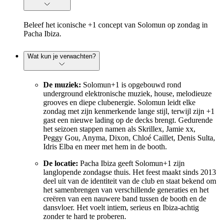
Beleef het iconische +1 concept van Solomun op zondag in
Pacha Ibiza.
Wat kun je verwachten?
De muziek:
Solomun+1 is opgebouwd rond
underground elektronische muziek, house, melodieuze
grooves en diepe clubenergie. Solomun leidt elke
zondag met zijn kenmerkende lange stijl, terwijl zijn +1
gast een nieuwe lading op de decks brengt. Gedurende
het seizoen stappen namen als Skrillex, Jamie xx,
Peggy Gou, Anyma, Dixon, Chloé Caillet, Denis Sulta,
Idris Elba en meer met hem in de booth.
De locatie:
Pacha Ibiza geeft Solomun+1 zijn
langlopende zondagse thuis. Het feest maakt sinds 2013
deel uit van de identiteit van de club en staat bekend om
het samenbrengen van verschillende generaties en het
creëren van een nauwere band tussen de booth en de
dansvloer. Het voelt intiem, serieus en Ibiza-achtig
zonder te hard te proberen.