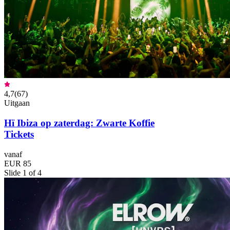
4,7
(
67
)
Uitgaan
Hï Ibiza op zaterdag: Zwarte Koffie
Tickets
vanaf
EUR 85
Slide 1 of 4