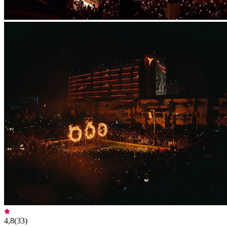
4,8
(
33
)