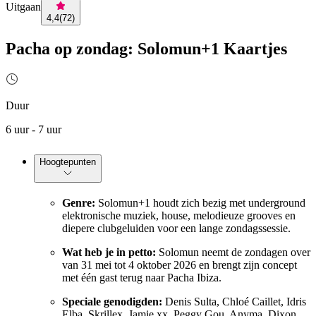
Uitgaan
4,4
(
72
)
Pacha op zondag: Solomun+1 Kaartjes
Duur
6 uur - 7 uur
Hoogtepunten
Genre:
Solomun+1 houdt zich bezig met underground
elektronische muziek, house, melodieuze grooves en
diepere clubgeluiden voor een lange zondagssessie.
Wat heb je in petto:
Solomun neemt de zondagen over
van 31 mei tot 4 oktober 2026 en brengt zijn concept
met één gast terug naar Pacha Ibiza.
Speciale genodigden:
Denis Sulta, Chloé Caillet, Idris
Elba, Skrillex, Jamie xx, Peggy Gou, Anyma, Dixon,