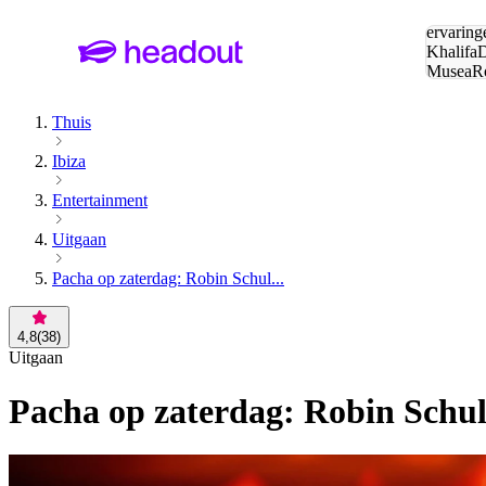
Zoeken:
ervaring
Khalifa
D
Musea
R
en stede
Thuis
Ibiza
Entertainment
Uitgaan
Pacha op zaterdag: Robin Schul...
4,8
(
38
)
Uitgaan
Pacha op zaterdag: Robin Schul