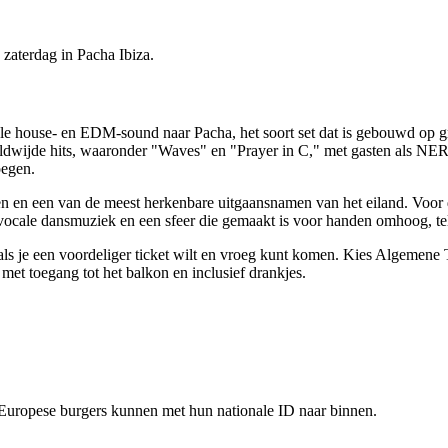
zaterdag in Pacha Ibiza.
ale house- en EDM-sound naar Pacha, het soort set dat is gebouwd op 
dwijde hits, waaronder "Waves" en "Prayer in C," met gasten als NE
oegen.
en en een van de meest herkenbare uitgaansnamen van het eiland. Voor
ocale dansmuziek en een sfeer die gemaakt is voor handen omhoog, te
als je een voordeliger ticket wilt en vroeg kunt komen. Kies Algemene T
met toegang tot het balkon en inclusief drankjes.
 Europese burgers kunnen met hun nationale ID naar binnen.