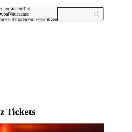
en en steden
Burj
ubái
Vaticaanse
ome
Eiffeltoren
Parijs
ervaringen
n
z Tickets