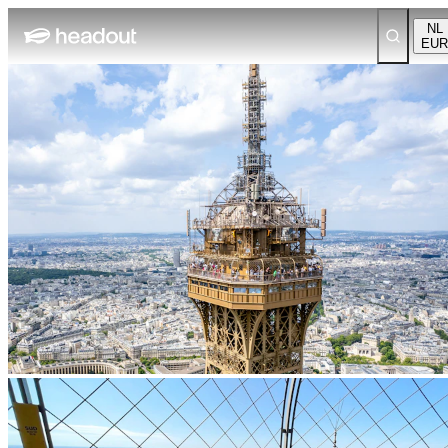
NL
EUR