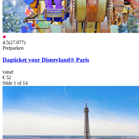
4,5
(
27.877
)
Pretparken
Dagticket voor Disneyland® Paris
vanaf
€ 52
Slide 1 of 14