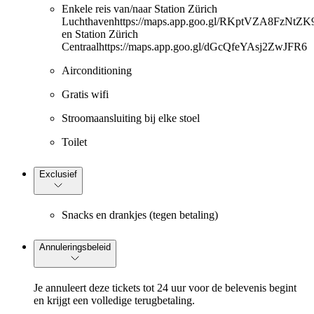
Enkele reis van/naar Station Zürich
Luchthavenhttps://maps.app.goo.gl/RKptVZA8FzNtZK
en Station Zürich
Centraalhttps://maps.app.goo.gl/dGcQfeYAsj2ZwJFR6
Airconditioning
Gratis wifi
Stroomaansluiting bij elke stoel
Toilet
Exclusief
Snacks en drankjes (tegen betaling)
Annuleringsbeleid
Je annuleert deze tickets tot 24 uur voor de belevenis begint
en krijgt een volledige terugbetaling.