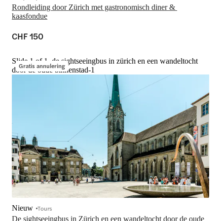
Rondleiding door Zürich met gastronomisch diner & 
kaasfondue
CHF 150
Slide 1 of 1, de sightseeingbus in zürich en een wandeltocht
Gratis annulering
door de oude binnenstad-1
Nieuw
Tours
De sightseeingbus in Zürich en een wandeltocht door de oude 