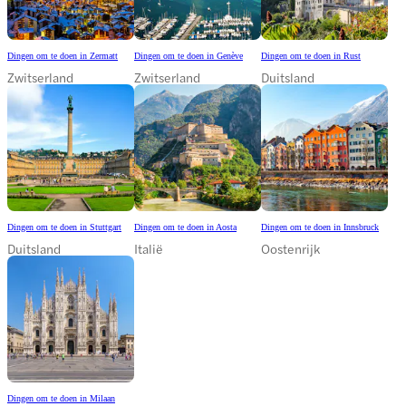
Dingen om te doen in Zermatt
Dingen om te doen in Genève
Dingen om te doen in Rust
Zwitserland
Zwitserland
Duitsland
Dingen om te doen in Stuttgart
Dingen om te doen in Aosta
Dingen om te doen in Innsbruck
Duitsland
Italië
Oostenrijk
Dingen om te doen in Milaan