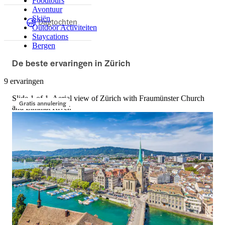
Foodtours
Avontuur
Skiën
Dagtochten
Outdoor Activiteiten
Staycations
Bergen
De beste ervaringen in Zürich
9 ervaringen
Slide 1 of 1, Aerial view of Zürich with Fraumünster Church
Gratis annulering
and Limmat River.