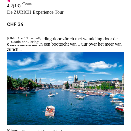
Tours
4,2
(
13
)
De ZÜRICH Experience Tour
CHF 34
Slide 1 of 1, rondleiding door zürich met wandeling door de
Gratis annulering
oude binnenstad en een boottocht van 1 uur over het meer van
zürich-1
Nieuw