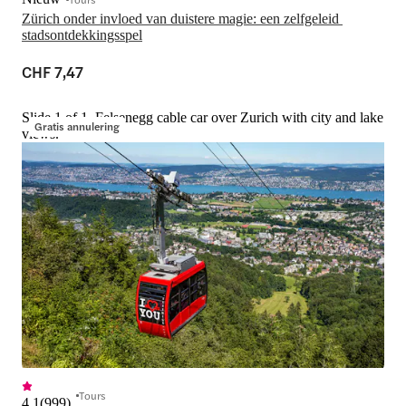
Zürich onder invloed van duistere magie: een zelfgeleid 
stadsontdekkingsspel
CHF 7,47
Slide 1 of 1, Felsenegg cable car over Zurich with city and lake
Gratis annulering
views.
Tours
4,1
(
999
)