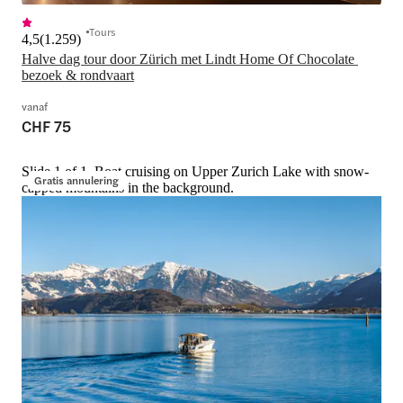
Tours
4,5
(
1.259
)
Halve dag tour door Zürich met Lindt Home Of Chocolate 
bezoek & rondvaart
vanaf
CHF 75
Slide 1 of 1, Boat cruising on Upper Zurich Lake with snow-
Gratis annulering
capped mountains in the background.