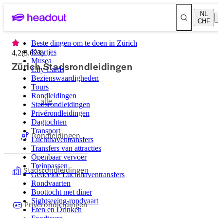
NL
CHF
Beste dingen om te doen in Zürich
Kaartjes
4,2
(
3.623
)
Musea
Zürich Stadsrondleidingen
City Cards
Bezienswaardigheden
Tours
Rondleidingen
alle
Stadsrondleidingen
Privérondleidingen
Dagtochten
Transport
Rondleidingen
Luchthaventransfers
Transfers van attracties
Openbaar vervoer
Treinpassen
Stadsrondleidingen
Gedeelde Luchthaventransfers
Rondvaarten
Boottocht met diner
Sightseeing-rondvaart
Privérondleidingen
Eten en Drinken