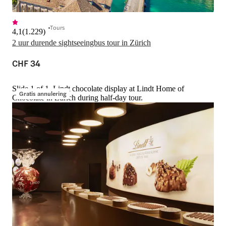
Tours
4,1
(
1.229
)
2 uur durende sightseeingbus tour in Zürich
CHF 34
Slide 1 of 1, Lindt chocolate display at Lindt Home of
Gratis annulering
Chocolate in Zürich during half-day tour.