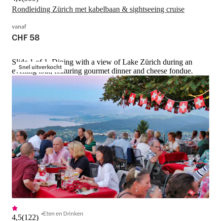
Rondleiding Zürich met kabelbaan & sightseeing cruise
vanaf
CHF 58
Slide 1 of 1, Dining with a view of Lake Zürich during an
Snel uitverkocht
evening tour, featuring gourmet dinner and cheese fondue.
Eten en Drinken
4,5
(
122
)