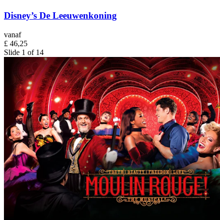
Disney’s De Leeuwenkoning
vanaf
£ 46,25
Slide 1 of 14