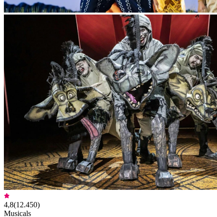
4,8
(
12.450
)
Musicals