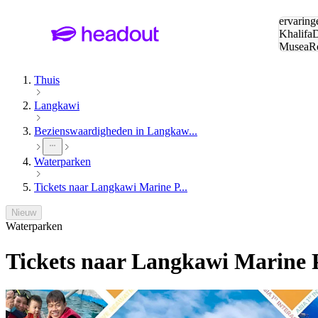
Zoeken:
ervaring
Khalifa
D
Musea
R
en stede
Thuis
Langkawi
Bezienswaardigheden in Langkaw...
Waterparken
Tickets naar Langkawi Marine P...
Nieuw
Waterparken
Tickets naar Langkawi Marine 