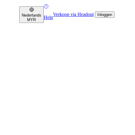
Verkoop via Headout
Inloggen
Nederlands
Help
MYR