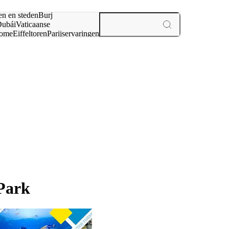
en en steden
Burj
ubái
Vaticaanse
ome
Eiffeltoren
Parijs
ervaringen
n
Park