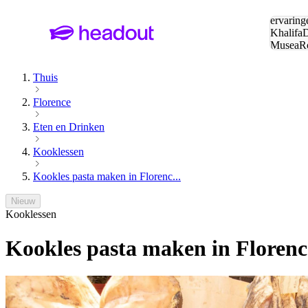
Zoeken:
ervaring
Khalifa
D
Musea
R
en stede
Thuis
Florence
Eten en Drinken
Kooklessen
Kookles pasta maken in Florenc...
Nieuw
Kooklessen
Kookles pasta maken in Floren