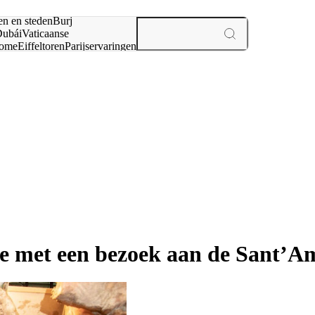
en en steden
Burj
ubái
Vaticaanse
ome
Eiffeltoren
Parijs
ervaringen
n
ce met een bezoek aan de Sant’