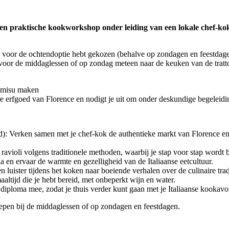
en praktische kookworkshop onder leiding van een lokale chef-kok –
e voor de ochtendoptie hebt gekozen (behalve op zondagen en feestdage
oor de middaglessen of op zondag meteen naar de keuken van de trattor
iramisu maken
 erfgoed van Florence en nodigt je uit om onder deskundige begeleiding
): Verken samen met je chef-kok de authentieke markt van Florence en 
 ravioli volgens traditionele methoden, waarbij je stap voor stap wordt
ria en ervaar de warmte en gezelligheid van de Italiaanse eetcultuur.
luister tijdens het koken naar boeiende verhalen over de culinaire tradi
maaltijd die je hebt bereid, met onbeperkt wijn en water.
n diploma mee, zodat je thuis verder kunt gaan met je Italiaanse kookavo
epen bij de middaglessen of op zondagen en feestdagen.