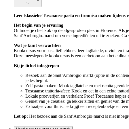
Leer klassieke Toscaanse pasta en tiramisu maken tijdens e
Het begin van je ervaring
Ontmoet je chef-kok op de afgesproken plek in Florence. Als j
Sant’Ambrogio-markt om verse ingrediënten uit te zoeken. Ga v
Wat je kunt verwachten
Kookcursus voor pastaliefhebbers: leer tagliatelle, ravioli en t
Deze meeslepende kookcursus is een eerbetoon aan het culinaire
Bij je ticket inbegrepen
Bezoek aan de Sant’Ambrogio-markt (optie in de ochtend
je les begint.
Zelf pasta maken: Maak tagliatelle en met ricotta gevulde
Toscaanse trattoria-sfeer: Kook en eet in een echte tratto
Lokale proeverijen en verhalen: Proef Toscaanse hapjes en 
Geniet van je creaties: ga lekker zitten en geniet van de 
Extraatjes voor thuis: Je krijgt een receptenboekje en ee
Let op:
Het bezoek aan de Sant’Ambrogio-markt is niet inbegr