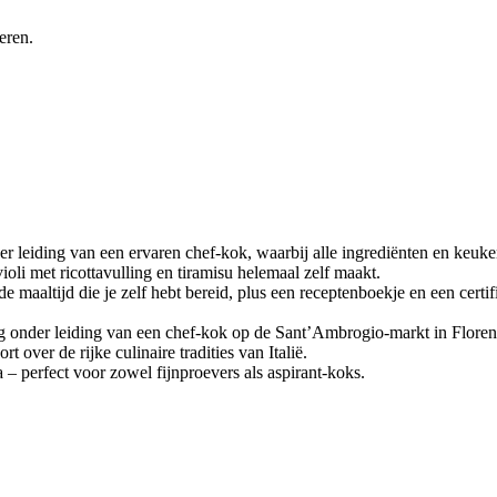
eren.
leiding van een ervaren chef-kok, waarbij alle ingrediënten en keuke
avioli met ricottavulling en tiramisu helemaal zelf maakt.
de maaltijd die je zelf hebt bereid, plus een receptenboekje en een cert
g onder leiding van een chef-kok op de Sant’Ambrogio-markt in Florence
t over de rijke culinaire tradities van Italië.
– perfect voor zowel fijnproevers als aspirant-koks.