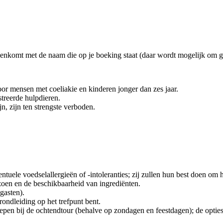
eenkomt met de naam die op je boeking staat (daar wordt mogelijk om g
or mensen met coeliakie en kinderen jonger dan zes jaar.
treerde hulpdieren.
n, zijn ten strengste verboden.
tuele voedselallergieën of -intoleranties; zij zullen hun best doen om 
zoen en de beschikbaarheid van ingrediënten.
gasten).
ondleiding op het trefpunt bent.
epen bij de ochtendtour (behalve op zondagen en feestdagen); de optie