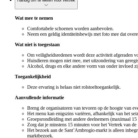
Handig om te weten voor vertrek
Wat mee te nemen
Comfortabele schoenen worden aanbevolen.
Neem een geldig identiteitsbewijs met foto mee dat over
Wat niet is toegestaan
Om veiligheidsredenen wordt deze activiteit afgeraden vo
Huisdieren mogen niet mee, met uitzondering van geregis
Alcohol, drugs en elke andere vorm van onder invloed zij
Toegankelijkheid
Deze ervaring is helaas niet rolstoeltoegankelijk.
Aanvullende informatie
Breng de organisatoren van tevoren op de hoogte van even
Het menu kan enigszins variëren, afhankelijk van het sei
Groepsrondleiding met andere deelnemers (maximaal 15 
Zorg dat je minstens 15 minuten voor het Vertrek van de r
Het bezoek aan de Sant’Ambrogio-markt is alleen inbegr
marktbezoek.