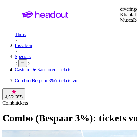
Zoeken:
ervaring
Khalifa
D
Musea
R
en stede
Thuis
Lissabon
Specials
Castelo De São Jorge Tickets
Combo (Bespaar 3%): tickets vo...
4,5
(
2.287
)
Combitickets
Combo (Bespaar 3%): tickets vo