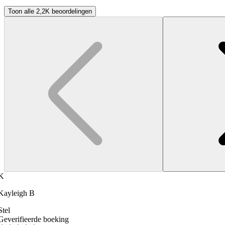
Toon alle 2,2K beoordelingen
K
Kayleigh B
Stel
Geverifieerde boeking