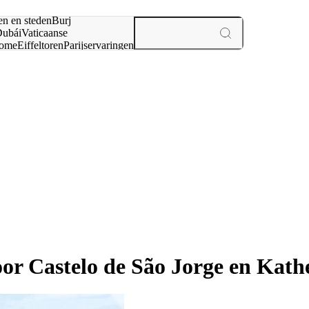
en en steden
Burj
ubái
Vaticaanse
ome
Eiffeltoren
Parijs
ervaringen
n
or Castelo de São Jorge en Kath