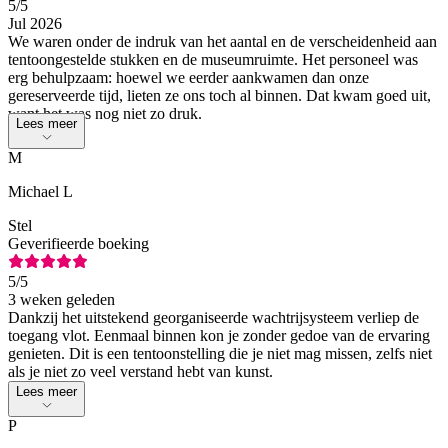
5
/5
Jul 2026
We waren onder de indruk van het aantal en de verscheidenheid aan
tentoongestelde stukken en de museumruimte. Het personeel was
erg behulpzaam: hoewel we eerder aankwamen dan onze
gereserveerde tijd, lieten ze ons toch al binnen. Dat kwam goed uit,
want het was nog niet zo druk.
Lees meer
M
Michael L
Stel
Geverifieerde boeking
5
/5
3 weken geleden
Dankzij het uitstekend georganiseerde wachtrijsysteem verliep de
toegang vlot. Eenmaal binnen kon je zonder gedoe van de ervaring
genieten. Dit is een tentoonstelling die je niet mag missen, zelfs niet
als je niet zo veel verstand hebt van kunst.
Lees meer
P