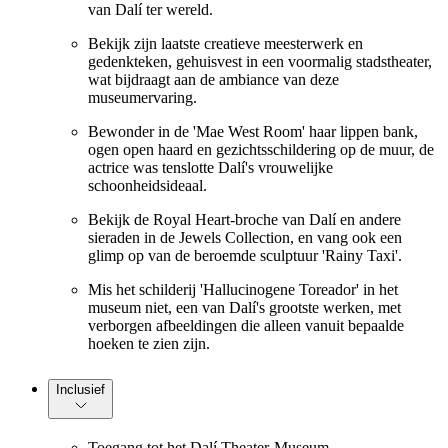
van Dalí ter wereld.
Bekijk zijn laatste creatieve meesterwerk en
gedenkteken, gehuisvest in een voormalig stadstheater,
wat bijdraagt aan de ambiance van deze
museumervaring.
Bewonder in de 'Mae West Room' haar lippen bank,
ogen open haard en gezichtsschildering op de muur, de
actrice was tenslotte Dalí's vrouwelijke
schoonheidsideaal.
Bekijk de Royal Heart-broche van Dalí en andere
sieraden in de Jewels Collection, en vang ook een
glimp op van de beroemde sculptuur 'Rainy Taxi'.
Mis het schilderij 'Hallucinogene Toreador' in het
museum niet, een van Dalí's grootste werken, met
verborgen afbeeldingen die alleen vanuit bepaalde
hoeken te zien zijn.
Inclusief
Toegang tot het Dalí Theater-Museum