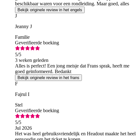
beschikbaar waren voor een rondleiding. Maar goed, alles
was prima. Een geweldig museum.
Bekijk originele review in het engels
J
Jeanny J
Familie
Geverifieerde boeking
5
/5
3 weken geleden
Alles is perfect! Een jong meisje dat Frans sprak, heeft me
goed geïnformeerd. Bedankt
Bekijk originele review in het frans
F
Fajrul I
Stel
Geverifieerde boeking
5
/5
Jul 2026
Het was heel gebruiksvriendelijk en Headout maakte het heel
eenvoudig om het ticket te kopen