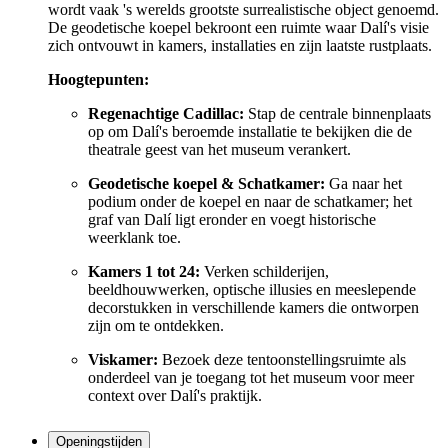
wordt vaak 's werelds grootste surrealistische object genoemd.
De geodetische koepel bekroont een ruimte waar Dalí's visie
zich ontvouwt in kamers, installaties en zijn laatste rustplaats.
Hoogtepunten:
Regenachtige Cadillac:
Stap de centrale binnenplaats
op om Dalí's beroemde installatie te bekijken die de
theatrale geest van het museum verankert.
Geodetische koepel & Schatkamer:
Ga naar het
podium onder de koepel en naar de schatkamer; het
graf van Dalí ligt eronder en voegt historische
weerklank toe.
Kamers 1 tot 24:
Verken schilderijen,
beeldhouwwerken, optische illusies en meeslepende
decorstukken in verschillende kamers die ontworpen
zijn om te ontdekken.
Viskamer:
Bezoek deze tentoonstellingsruimte als
onderdeel van je toegang tot het museum voor meer
context over Dalí's praktijk.
Openingstijden