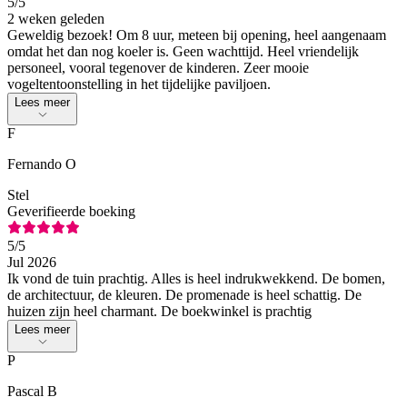
5
/5
2 weken geleden
Geweldig bezoek! Om 8 uur, meteen bij opening, heel aangenaam
omdat het dan nog koeler is. Geen wachttijd. Heel vriendelijk
personeel, vooral tegenover de kinderen. Zeer mooie
vogeltentoonstelling in het tijdelijke paviljoen.
Lees meer
F
Fernando O
Stel
Geverifieerde boeking
5
/5
Jul 2026
Ik vond de tuin prachtig. Alles is heel indrukwekkend. De bomen,
de architectuur, de kleuren. De promenade is heel schattig. De
huizen zijn heel charmant. De boekwinkel is prachtig
Lees meer
P
Pascal B