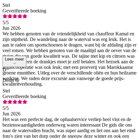
Stel
Geverifieerde boeking
5
/5
Jun 2026
We hebben genoten van de vriendelijkheid van chauffeur Kamal en
zijn stiptheid. De wandeling naar de waterval was erg leuk. Het is
aan te raden om sportschoenen te dragen, want bij de afdaling zijn er
veel rotsen. We hebben genoten van de maaltijd aan de oever van de
rivier, die van goede kwaliteit was. De tajine met kip en citroen was
Lees meer
heerlijk. Alleen de drankjes moet je zelf betalen. Het bezoek aan de
argancoöperatie was ook leuk; met een proeverij van Marokkaanse
D
groene muntthee. Uitleg over de verschillende oliën en hun heilzame
werking. We raden deze excursie aan vanwege de goede prijs-
Denis G
kwaliteitverhouding.
Stel
Geverifieerde boeking
5
/5
Jun 2026
Het was een perfecte dag, de ophaalservice verliep heel vlot en de
bezienswaardigheden onderweg waren interessant De gids die ons
naar de watervallen bracht, was super aardig en liet ons aan het eind
foto's zien van het dorp onder de sneeuw deze winter en ook een