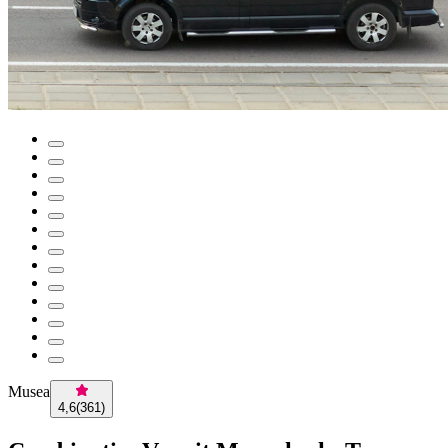
Musea
4,6
(
361
)