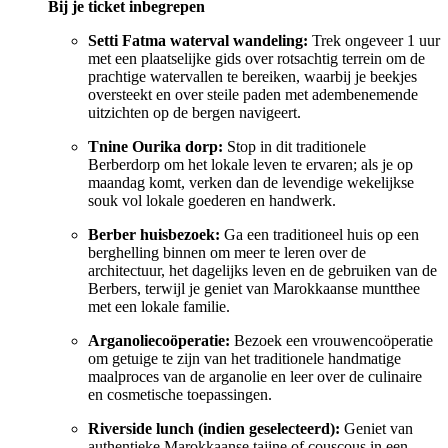
Bij je ticket inbegrepen
Setti Fatma waterval wandeling:
Trek ongeveer 1 uur
met een plaatselijke gids over rotsachtig terrein om de
prachtige watervallen te bereiken, waarbij je beekjes
oversteekt en over steile paden met adembenemende
uitzichten op de bergen navigeert.
Tnine Ourika dorp:
Stop in dit traditionele
Berberdorp om het lokale leven te ervaren; als je op
maandag komt, verken dan de levendige wekelijkse
souk vol lokale goederen en handwerk.
Berber huisbezoek:
Ga een traditioneel huis op een
berghelling binnen om meer te leren over de
architectuur, het dagelijks leven en de gebruiken van de
Berbers, terwijl je geniet van Marokkaanse muntthee
met een lokale familie.
Arganoliecoöperatie:
Bezoek een vrouwencoöperatie
om getuige te zijn van het traditionele handmatige
maalproces van de arganolie en leer over de culinaire
en cosmetische toepassingen.
Riverside lunch (indien geselecteerd):
Geniet van
authentieke Marokkaanse tajine of couscous in een