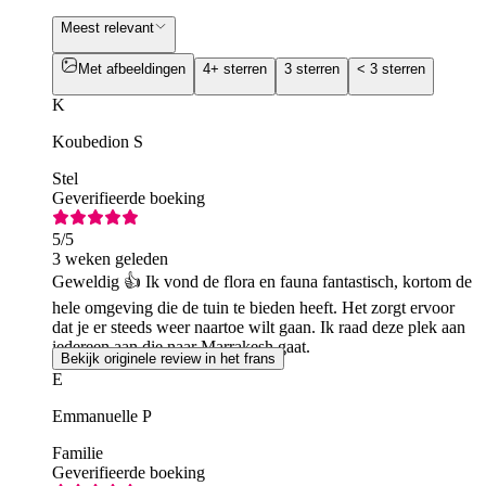
Meest relevant
Met afbeeldingen
4+ sterren
3 sterren
< 3 sterren
K
Koubedion S
Stel
Geverifieerde boeking
5
/5
3 weken geleden
Geweldig 👍 Ik vond de flora en fauna fantastisch, kortom de
hele omgeving die de tuin te bieden heeft. Het zorgt ervoor
dat je er steeds weer naartoe wilt gaan. Ik raad deze plek aan
iedereen aan die naar Marrakesh gaat.
Bekijk originele review in het frans
E
Emmanuelle P
Familie
Geverifieerde boeking