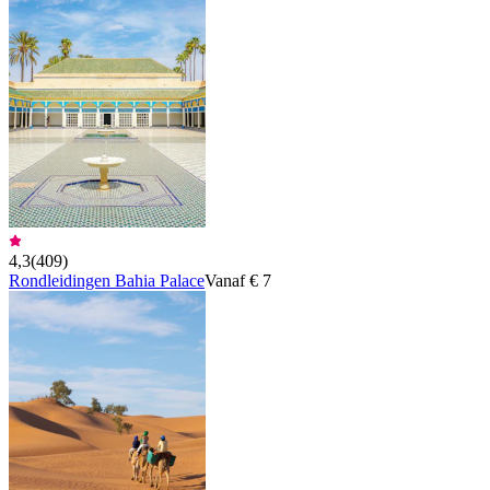
4,3
(
409
)
Rondleidingen Bahia Palace
Vanaf € 7