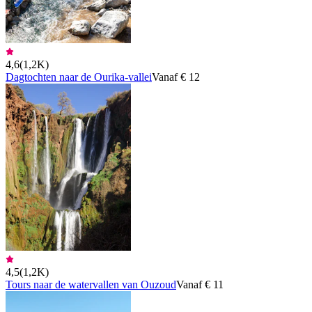
4,6
(
1,2K
)
Dagtochten naar de Ourika-vallei
Vanaf € 12
4,5
(
1,2K
)
Tours naar de watervallen van Ouzoud
Vanaf € 11