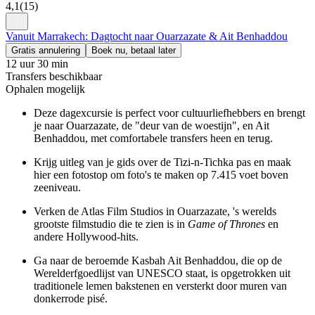
4,1
(
15
)
Vanuit Marrakech: Dagtocht naar Ouarzazate & Ait Benhaddou
Gratis annulering
Boek nu, betaal later
12 uur 30 min
Transfers beschikbaar
Ophalen mogelijk
Deze dagexcursie is perfect voor cultuurliefhebbers en brengt
je naar Ouarzazate, de "deur van de woestijn", en Ait
Benhaddou, met comfortabele transfers heen en terug.
Krijg uitleg van je gids over de Tizi-n-Tichka pas en maak
hier een fotostop om foto's te maken op 7.415 voet boven
zeeniveau.
Verken de Atlas Film Studios in Ouarzazate, 's werelds
grootste filmstudio die te zien is in
Game of Thrones
en
andere Hollywood-hits.
Ga naar de beroemde Kasbah Ait Benhaddou, die op de
Werelderfgoedlijst van UNESCO staat, is opgetrokken uit
traditionele lemen bakstenen en versterkt door muren van
donkerrode pisé.