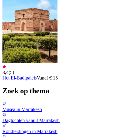
3,4
(
5
)
Het El-Badipaleis
Vanaf € 15
Zoek op thema
Musea in Marrakesh
Dagtochten vanuit Marrakesh
Rondleidingen in Marrakesh