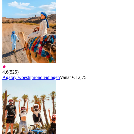
4,6
(
525
)
Agafay-woestijnrondleidingen
Vanaf € 12,75