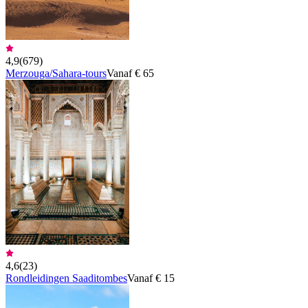
4,9
(
679
)
Merzouga/Sahara-tours
Vanaf € 65
4,6
(
23
)
Rondleidingen Saaditombes
Vanaf € 15