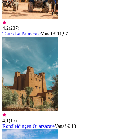
4,2
(
237
)
Tours La Palmeraie
Vanaf € 11,97
4,1
(
15
)
Rondleidingen Ouarzazate
Vanaf € 18