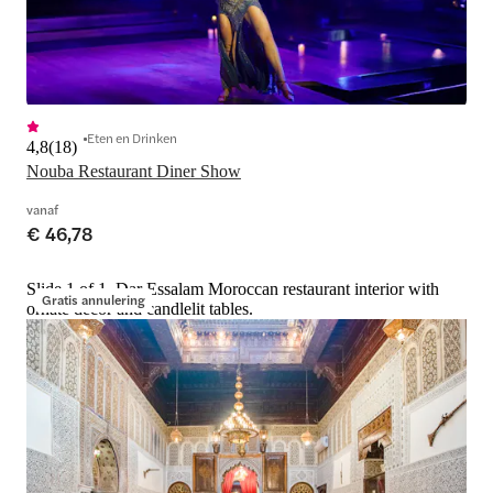
Eten en Drinken
4,8
(
18
)
Nouba Restaurant Diner Show
vanaf
€ 46,78
Slide 1 of 1, Dar Essalam Moroccan restaurant interior with
Gratis annulering
ornate decor and candlelit tables.