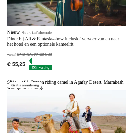
Nieuw
Tours La Palmeraie
Diner bij Ali & Fantasia-show inclusief vervoer van en naar 
het hotel en een optionele kameelrit
vanaf
ORIGINAL PRICE
€ 65
€ 55,25
15% korting
Slide 1 of 1, Person riding camel in Agafay Desert, Marrakesh
Gratis annulering
with guide leading.