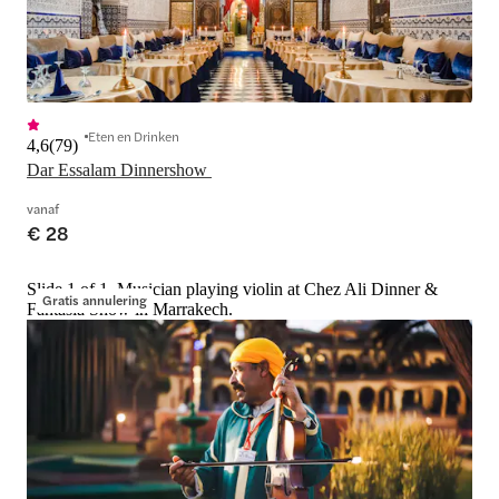
Eten en Drinken
4,6
(
79
)
Dar Essalam Dinnershow 
vanaf
€ 28
Slide 1 of 1, Musician playing violin at Chez Ali Dinner &
Gratis annulering
Fantasia Show in Marrakech.