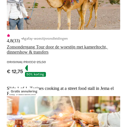
Agafay-woestijnrondleidingen
4,8
(
33
)
Zonsondergang Tour door de woestijn met kameeltocht, 
dinnershow & transfers
ORIGINAL PRICE
€ 25,50
€ 12,75
50% korting
Slide 1 of 1, Tagines cooking at a street food stall in Jema el
Gratis annulering
Fna, Marrakesh.