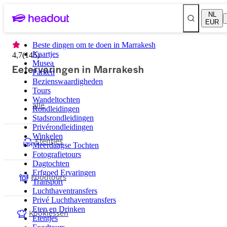
NL
EUR
Beste dingen om te doen in Marrakesh
Kaartjes
4,7
(
145
)
Musea
Eetervaringen in Marrakesh
Parken
Bezienswaardigheden
Tours
Wandeltochten
alle
Rondleidingen
Stadsrondleidingen
Privérondleidingen
Winkelen
Etentjes
Meerdaagse Tochten
Fotografietours
Dagtochten
Erfgoed Ervaringen
Foodtours
Transport
Luchthaventransfers
Privé Luchthaventransfers
Eten en Drinken
Kooklessen
Etentjes