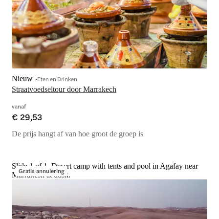
Nieuw
Eten en Drinken
Straatvoedseltour door Marrakech
vanaf
€ 29,53
De prijs hangt af van hoe groot de groep is
Slide 1 of 1, Desert camp with tents and pool in Agafay near
Gratis annulering
Marrakesh at dusk.