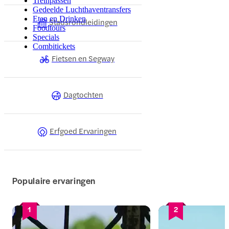
Treinpassen
Gedeelde Luchthaventransfers
Eten en Drinken
Stadsrondleidingen
Foodtours
Specials
Combitickets
Fietsen en Segway
Dagtochten
Erfgoed Ervaringen
Populaire ervaringen
1
2