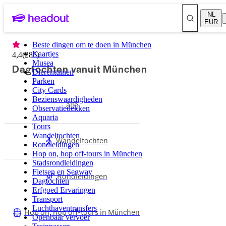
NL
EUR
Beste dingen om te doen in München
Kaartjes
4,4
(
285
)
Musea
Dagtochten vanuit München
Dierentuinen
Parken
City Cards
Bezienswaardigheden
alle
Observatiedekken
Aquaria
Tours
Wandeltochten
Wandeltochten
Rondleidingen
Hop on, hop off-tours in München
Stadsrondleidingen
Fietsen en Segway
Rondleidingen
Dagtochten
Erfgoed Ervaringen
Transport
Luchthaventransfers
Hop on, hop off-tours in München
Openbaar vervoer