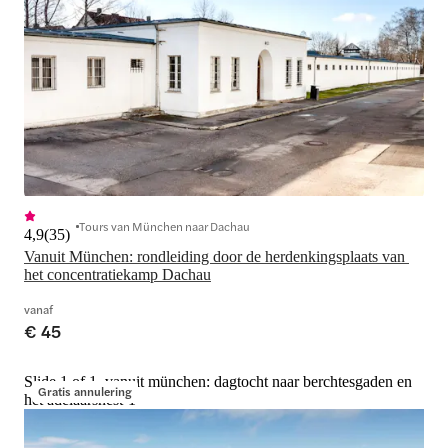
Tours van München naar Dachau
4,9
(
35
)
Vanuit München: rondleiding door de herdenkingsplaats van 
het concentratiekamp Dachau
vanaf
€ 45
Slide 1 of 1, vanuit münchen: dagtocht naar berchtesgaden en
Gratis annulering
het adelaarsnest-1