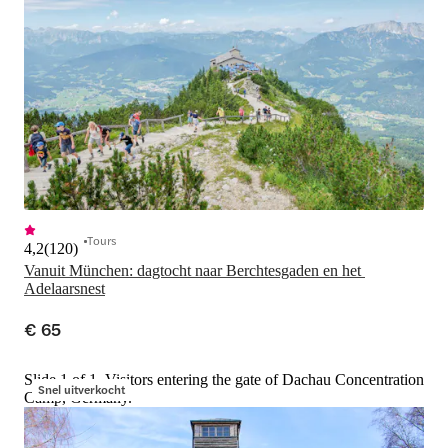
Tours
4,2
(
120
)
Vanuit München: dagtocht naar Berchtesgaden en het 
Adelaarsnest
€ 65
Slide 1 of 1, Visitors entering the gate of Dachau Concentration
Snel uitverkocht
Camp, Germany.