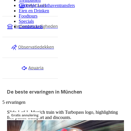
Treinpassen
City Cards
Gedeelde Luchthaventransfers
Eten en Drinken
Foodtours
Specials
Bezienswaardigheden
Combitickets
Observatiedekken
Aquaria
De beste ervaringen in München
5 ervaringen
Slide 1 of 1, Munich train with Turbopass logo, highlighting
Gratis annulering
free public transport and discounts.