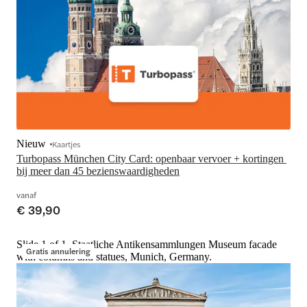
Nieuw
Kaartjes
Turbopass München City Card: openbaar vervoer + kortingen 
bij meer dan 45 bezienswaardigheden
vanaf
€ 39,90
Slide 1 of 1, Staatliche Antikensammlungen Museum facade
Gratis annulering
with columns and statues, Munich, Germany.