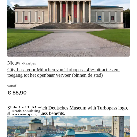
Nieuw
Kaartjes
City Pass voor München van Turbopass: 45+ attracties en 
toegang tot het openbaar vervoer (binnen de stad)
vanaf
€ 55,90
Slide 1 of 1, Munich Deutsches Museum with Turbopass logo,
Gratis annulering
showcasing city pass benefits.