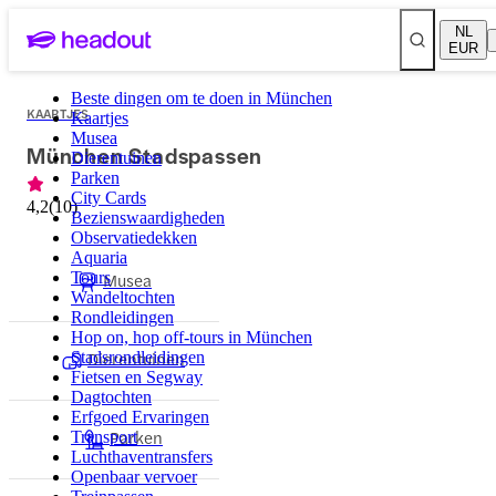
NL
EUR
Beste dingen om te doen in München
KAARTJES
Kaartjes
Musea
München Stadspassen
Dierentuinen
Parken
City Cards
4,2
(
10
)
Bezienswaardigheden
Observatiedekken
Aquaria
Tours
Musea
Wandeltochten
Rondleidingen
Hop on, hop off-tours in München
Dierentuinen
Stadsrondleidingen
Fietsen en Segway
Dagtochten
Erfgoed Ervaringen
Parken
Transport
Luchthaventransfers
Openbaar vervoer