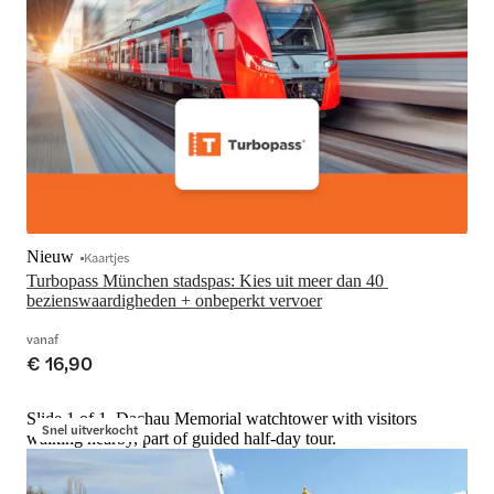
Nieuw
Kaartjes
Turbopass München stadspas: Kies uit meer dan 40 
bezienswaardigheden + onbeperkt vervoer
vanaf
€ 16,90
Slide 1 of 1, Dachau Memorial watchtower with visitors
Snel uitverkocht
walking nearby, part of guided half-day tour.