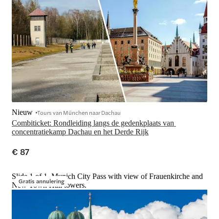
Nieuw
Tours van München naar Dachau
Combiticket: Rondleiding langs de gedenkplaats van 
€ 87
Slide 1 of 1, Munich City Pass with view of Frauenkirche and
Gratis annulering
New Town Hall towers.