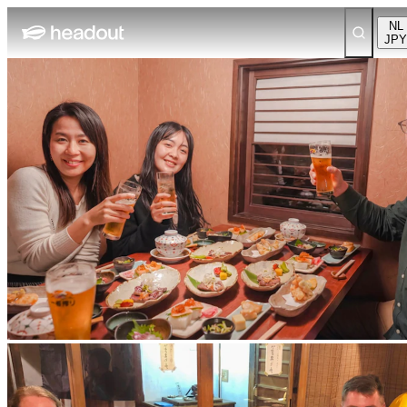
NL
JPY