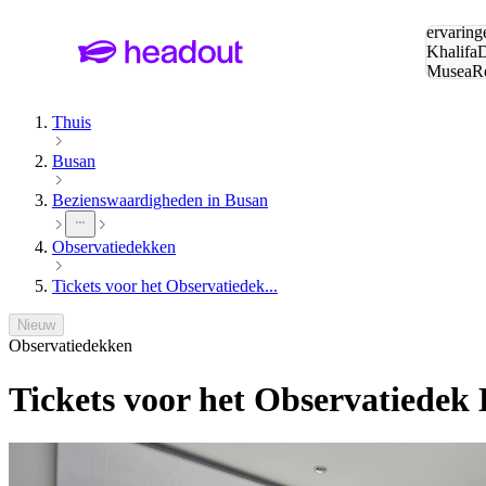
Zoeken:
ervaring
Khalifa
D
Musea
R
en stede
Thuis
Busan
Bezienswaardigheden in Busan
Observatiedekken
Tickets voor het Observatiedek...
Nieuw
Observatiedekken
Tickets voor het Observatiede