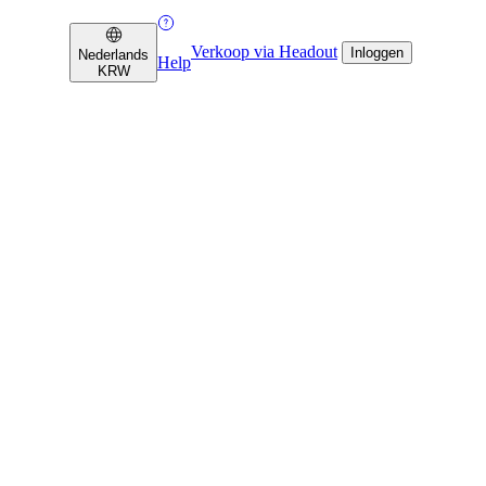
Verkoop via Headout
Inloggen
Nederlands
Help
KRW