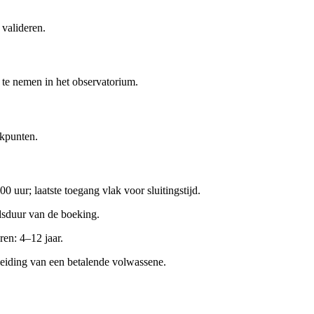
 valideren.
 te nemen in het observatorium.
jkpunten.
0 uur; laatste toegang vlak voor sluitingstijd.
idsduur van de boeking.
ren: 4–12 jaar.
leiding van een betalende volwassene.