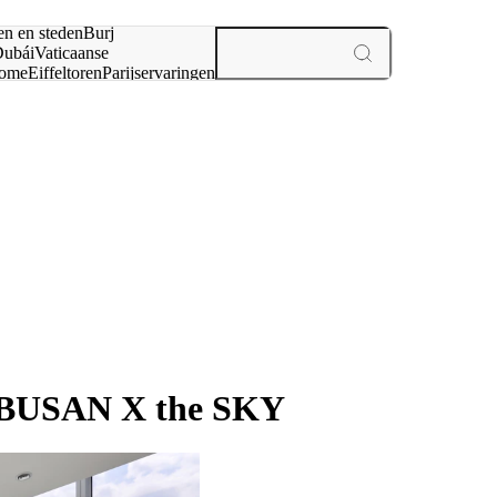
en en steden
Burj
ubái
Vaticaanse
ome
Eiffeltoren
Parijs
ervaringen
n
k BUSAN X the SKY