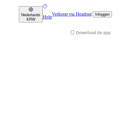
Verkoop via Headout
Inloggen
Nederlands
Help
KRW
Download de app