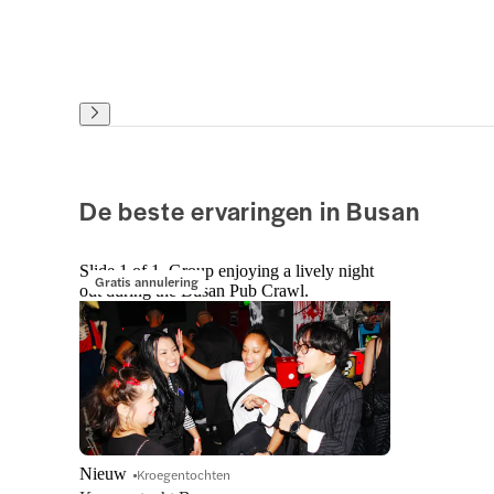
De beste ervaringen in Busan
Slide 1 of 1, Group enjoying a lively night
Gratis annulering
out during the Busan Pub Crawl.
Nieuw
Kroegentochten