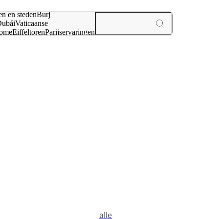
en en steden
Burj
ubái
Vaticaanse
ome
Eiffeltoren
Parijs
ervaringen
n
alle