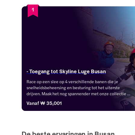
1
- Toegang tot Skyline Luge Busan
Race op een slee op 4 verschillende banen die je 
snelheidsbeheersing en besturing tot het uiterste 
drijven. Maak het nog spannender met onze collectie 
Combo's met ontspannende Skyride stoeltjesliften en 
Vanaf
₩ 35,001
opwindende Hyfly zipline ritten.
De beste ervaringen in Busan