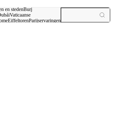
en en steden
Burj
ubái
Vaticaanse
ome
Eiffeltoren
Parijs
ervaringen
n