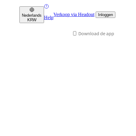
Verkoop via Headout
Inloggen
Nederlands
Help
KRW
Download de app