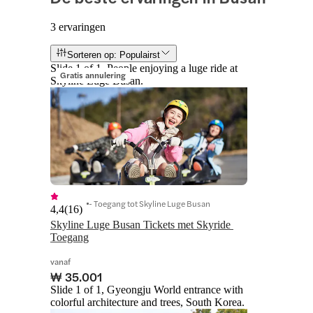
3 ervaringen
Sorteren op: Populairst
Slide 1 of 1, People enjoying a luge ride at
Gratis annulering
Skyline Luge Busan.
- Toegang tot Skyline Luge Busan
4,4
(
16
)
Skyline Luge Busan Tickets met Skyride 
Toegang
vanaf
₩ 35.001
Slide 1 of 1, Gyeongju World entrance with
colorful architecture and trees, South Korea.