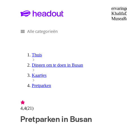
Zoeken:
ervaring
Khalifa
D
Musea
R
en stede
Alle categorieën
Thuis
Dingen om te doen in Busan
Kaartjes
Pretparken
4,4
(
21
)
Pretparken in Busan