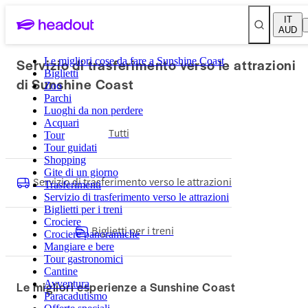
IT
AUD
Servizio di trasferimento verso le attrazioni
Le migliori cose da fare a Sunshine Coast
Biglietti
di Sunshine Coast
Zoo
Parchi
Luoghi da non perdere
Acquari
Tutti
Tour
Tour guidati
Shopping
Gite di un giorno
Servizio di trasferimento verso le attrazioni
Trasferimenti
Servizio di trasferimento verso le attrazioni
Biglietti per i treni
Crociere
Biglietti per i treni
Crociere panoramiche
Mangiare e bere
Tour gastronomici
Cantine
Avventura
Le migliori esperienze a Sunshine Coast
Paracadutismo