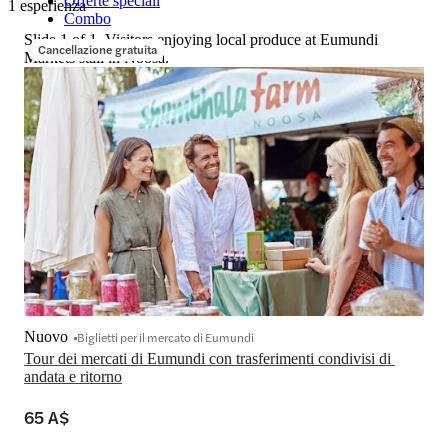
Offerte speciali
1 esperienza
Combo
Slide 1 of 1, Visitors enjoying local produce at Eumundi
Cancellazione gratuita
Markets stall in Noosa.
Nuovo
Biglietti per il mercato di Eumundi
Tour dei mercati di Eumundi con trasferimenti condivisi di 
andata e ritorno
65 A$