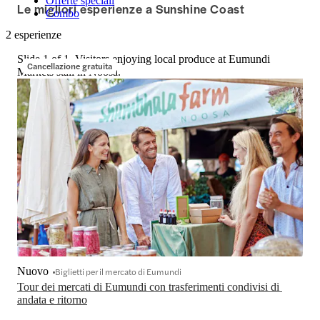
Offerte speciali
Le migliori esperienze a Sunshine Coast
Combo
2 esperienze
Slide 1 of 1, Visitors enjoying local produce at Eumundi
Cancellazione gratuita
Markets stall in Noosa.
Nuovo
Biglietti per il mercato di Eumundi
Tour dei mercati di Eumundi con trasferimenti condivisi di 
andata e ritorno