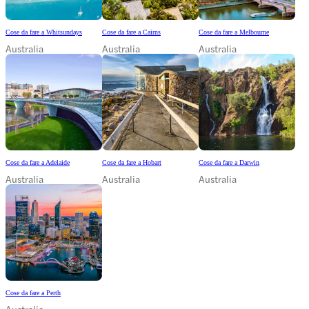
Cose da fare a Whitsundays
Cose da fare a Cairns
Cose da fare a Melbourne
Australia
Australia
Australia
Cose da fare a Adelaide
Cose da fare a Hobart
Cose da fare a Darwin
Australia
Australia
Australia
Cose da fare a Perth
Australia