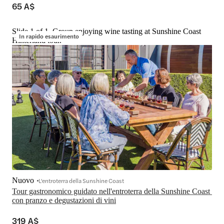
65 A$
Slide 1 of 1, Group enjoying wine tasting at Sunshine Coast
In rapido esaurimento
Hinterland tour.
Nuovo
L'entroterra della Sunshine Coast
Tour gastronomico guidato nell'entroterra della Sunshine Coast 
con pranzo e degustazioni di vini
319 A$