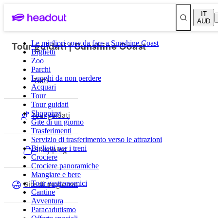
IT
AUD
Tour guidati | Sunshine Coast
Le migliori cose da fare a Sunshine Coast
Biglietti
Zoo
Parchi
Luoghi da non perdere
Tutti
Acquari
Tour
Tour guidati
Shopping
Tour guidati
Gite di un giorno
Trasferimenti
Servizio di trasferimento verso le attrazioni
Biglietti per i treni
Shopping
Crociere
Crociere panoramiche
Mangiare e bere
Gite di un giorno
Tour gastronomici
Cantine
Avventura
Paracadutismo