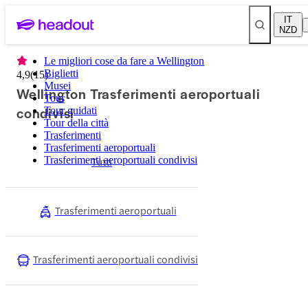
IT
NZD
Le migliori cose da fare a Wellington
Biglietti
4,9
(
15
)
Musei
Wellington Trasferimenti aeroportuali
Tour
condivisi
Tour guidati
Tour della città
Trasferimenti
Trasferimenti aeroportuali
Trasferimenti aeroportuali condivisi
Tutti
Trasferimenti aeroportuali
Trasferimenti aeroportuali condivisi