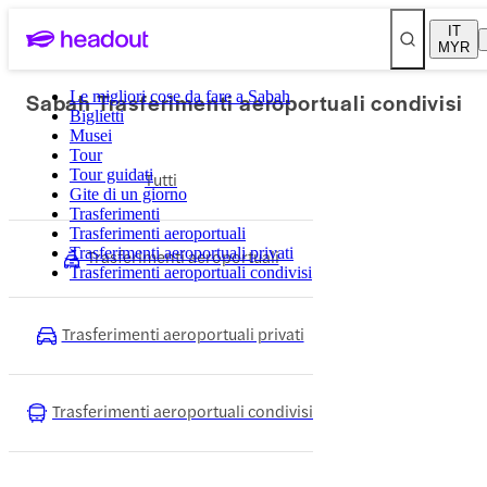
IT
MYR
Sabah Trasferimenti aeroportuali condivisi
Le migliori cose da fare a Sabah
Biglietti
Musei
Tour
Tour guidati
Tutti
Gite di un giorno
Trasferimenti
Trasferimenti aeroportuali
Trasferimenti aeroportuali privati
Trasferimenti aeroportuali
Trasferimenti aeroportuali condivisi
Trasferimenti aeroportuali privati
Trasferimenti aeroportuali condivisi