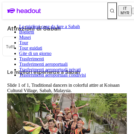
IT
MYR
Attrazioni di Sabah
Le migliori cose da fare a Sabah
Biglietti
Musei
Tour
Tutti
Tour guidati
Gite di un giorno
Trasferimenti
Trasferimenti aeroportuali
Trasferimenti aeroportuali privati
Le migliori esperienze a Sabah
Trasferimenti aeroportuali condivisi
Slide 1 of 1, Traditional dancers in colorful attire at Koisaan
Cultural Village, Sabah, Malaysia.