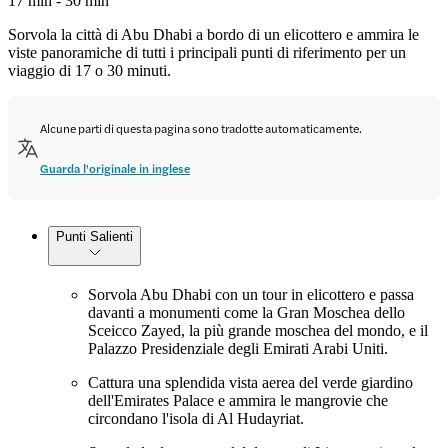
17 min - 30 min
Sorvola la città di Abu Dhabi a bordo di un elicottero e ammira le
viste panoramiche di tutti i principali punti di riferimento per un
viaggio di 17 o 30 minuti.
Alcune parti di questa pagina sono tradotte automaticamente.
Guarda l'originale in inglese
Punti Salienti
Sorvola Abu Dhabi con un tour in elicottero e passa
davanti a monumenti come la Gran Moschea dello
Sceicco Zayed, la più grande moschea del mondo, e il
Palazzo Presidenziale degli Emirati Arabi Uniti.
Cattura una splendida vista aerea del verde giardino
dell'Emirates Palace e ammira le mangrovie che
circondano l'isola di Al Hudayriat.