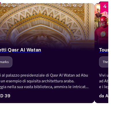
4
etti Qasr Al Watan
Tour dei War
marks
Theme Parks/ Wat
 al palazzo presidenziale di Qasr Al Watan ad Abu 
Vivi un'avventur
 un esempio di squisita architettura araba. 
ad Abu Dhabi ed es
gia nella sua vasta biblioteca, ammira le intricate 
e i leggendari p
 interne con i biglietti "salta fila" e molto altro 
questo esilarante
D 39
da
AED 287.5
.
biglietti potrai 
tornare da Dubai