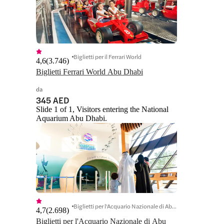
Biglietti per il Ferrari World
4,6
(
3.746
)
Biglietti Ferrari World Abu Dhabi
da
345 AED
Slide 1 of 1, Visitors entering the National
Aquarium Abu Dhabi.
Biglietti per l'Acquario Nazionale di Abu Dhabi
4,7
(
2.698
)
Biglietti per l'Acquario Nazionale di Abu 