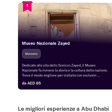
1
Museo Nazionale Zayed
Museums
Dedicato alla vita dello Sceicco Zayed, il Museo 
Nazionale fa rivivere la storia e la cultura della nazione. 
Trova il modo migliore per visitarla con esclusivi 
pacchetti di biglietti che includono musei e tour nelle 
da
AED 65
vicinanze, il tutto con opzioni di biglietto opzionali.
Le migliori esperienze a Abu Dhabi