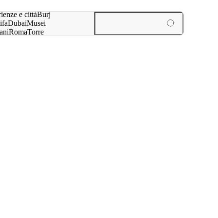
a:
ienze e città
Burj
ifa
Dubai
Musei
ani
Roma
Torre
l
Parigi
esperienze e città