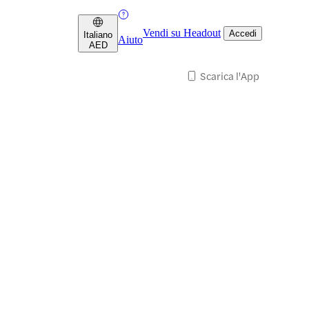
Vendi su Headout
Accedi
Italiano
Aiuto
AED
Scarica l'App