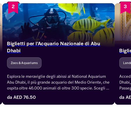
2
3
Biglietti per l'Acquario Nazionale di Abu
Dhabi
Bigli
Zoos & Aquariums
Land
Esplora le meraviglie degli abissi al National Aquarium 
Accedi
Abu Dhabi, il più grande acquario del Medio Oriente, che 
Dhabi,
ospita oltre 46.000 animali di oltre 300 specie. Scegli 
Passeg
tra biglietti per l'accesso generale, pass VIP per l'accesso 
camere
da
AED 76.50
da
AE
completo o emozionanti pacchetti combo che abbinano 
ancora
l'acquario ad altre attrazioni di Abu Dhabi.