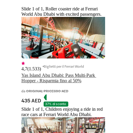
Slide 1 of 1, Roller coaster ride at Ferrari
World Abu Dhabi with excited passengers.
Biglietti per il Ferrari World
4,7
(
1.533
)
Yas Island Abu Dhabi: Pass Multi-Park 
Hopper - Risparmia fino al 50%
da
ORIGINAL PRICE
690 AED
435 AED
37% di sconto
Slide 1 of 1, Children enjoying a ride in red
race cars at Ferrari World Abu Dhabi.