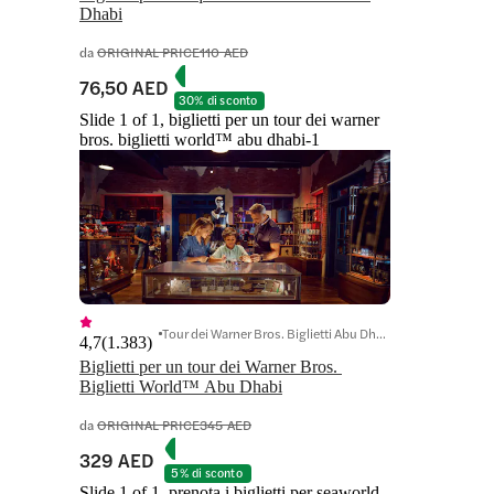
Dhabi
da
ORIGINAL PRICE
110 AED
76,50 AED
30% di sconto
Slide 1 of 1, biglietti per un tour dei warner
bros. biglietti world™ abu dhabi-1
Tour dei Warner Bros. Biglietti Abu Dhabi
4,7
(
1.383
)
Biglietti per un tour dei Warner Bros. 
Biglietti World™ Abu Dhabi
da
ORIGINAL PRICE
345 AED
329 AED
5% di sconto
Slide 1 of 1, prenota i biglietti per seaworld